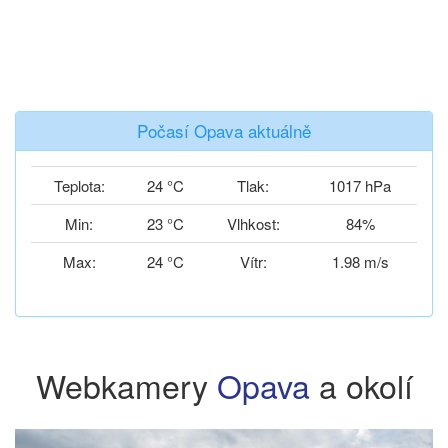
Počasí Opava aktuálně
Teplota:
24 °C
Tlak:
1017 hPa
Min:
23 °C
Vlhkost:
84%
Max:
24 °C
Vítr:
1.98 m/s
Webkamery
Opava
a okolí