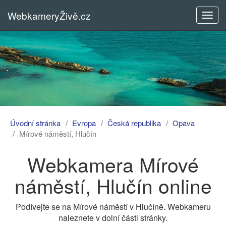
WebkameryŽivě.cz
Rozba
menu
Úvodní stránka
Evropa
Česká republika
Opava
Mírové náměstí, Hlučín
Webkamera Mírové
náměstí, Hlučín online
Podívejte se na Mírové náměstí v Hlučíně. Webkameru
naleznete v dolní části stránky.