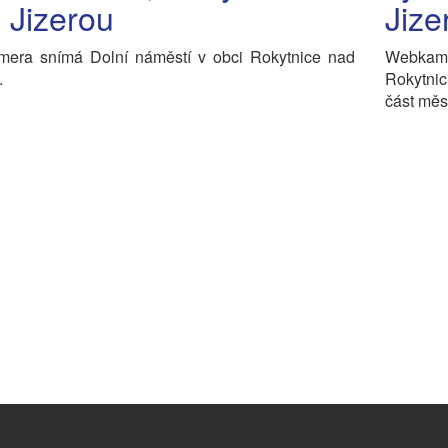
 Jizerou
Jize
era snímá Dolní náměstí v obci Rokytnice nad
Webkam
.
Rokytnic
část měs