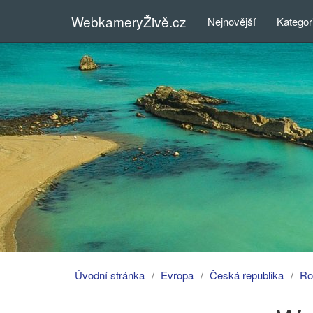
WebkameryŽivě.cz
Nejnovější
Kategor
Úvodní stránka
Evropa
Česká republika
Ro