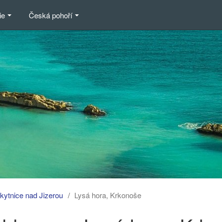
ie
Česká pohoří
kytnice nad Jizerou
Lysá hora, Krkonoše