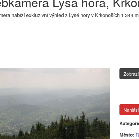
bkamera Lysá hora, Krko
ra nabízí exkluzivní výhled z Lysé hory v Krkonoších 1 344 m
Zobraz
Kategori
Město:
R