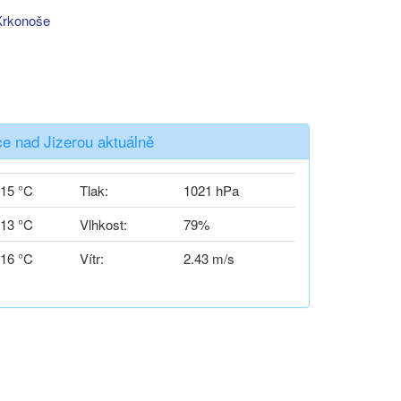
Krkonoše
e nad Jizerou aktuálně
15 °C
Tlak:
1021 hPa
13 °C
Vlhkost:
79%
16 °C
Vítr:
2.43 m/s