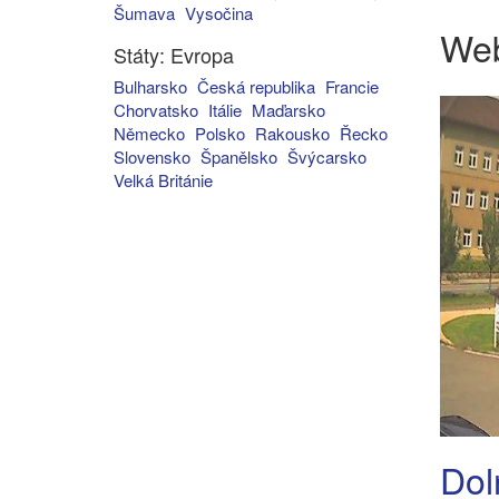
Šumava
Vysočina
We
Státy: Evropa
Bulharsko
Česká republika
Francie
Chorvatsko
Itálie
Maďarsko
Německo
Polsko
Rakousko
Řecko
Slovensko
Španělsko
Švýcarsko
Velká Británie
Dol