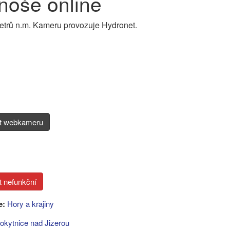
noše online
etrů n.m. Kameru provozuje Hydronet.
it webkameru
e:
Hory a krajiny
okytnice nad Jizerou