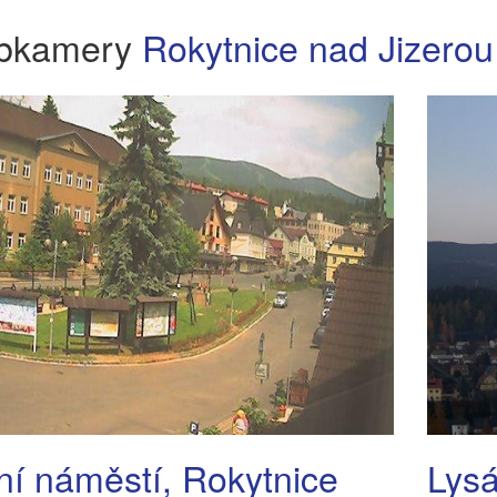
bkamery
Rokytnice nad Jizerou
ní náměstí, Rokytnice
Lysá