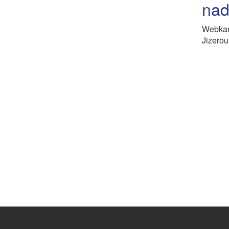
nad
Webkam
Jizerou