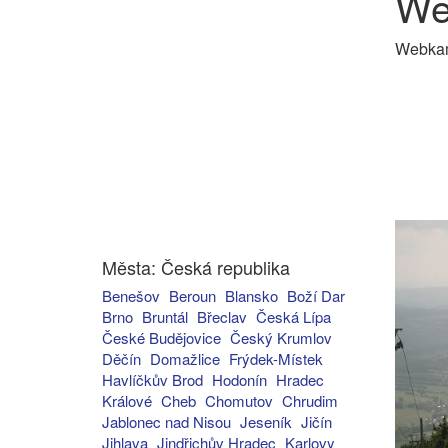
We
Webkame
Města: Česká republika
Benešov
Beroun
Blansko
Boží Dar
Brno
Bruntál
Břeclav
Česká Lípa
České Budějovice
Český Krumlov
Děčín
Domažlice
Frýdek-Místek
Havlíčkův Brod
Hodonín
Hradec
Králové
Cheb
Chomutov
Chrudim
Jablonec nad Nisou
Jeseník
Jičín
Jihlava
Jindřichův Hradec
Karlovy