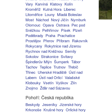
Vary
Karviná
Klatovy
Kolín
Kroměříž
Kutná Hora
Liberec
Litoměřice
Louny
Mladá Boleslav
Most
Náchod
Nový Jičín
Nymburk
Olomouc
Opava
Ostrava
Pec pod
Sněžkou
Pelhřimov
Písek
Plzeň
Poděbrady
Praha
Prachatice
Prostějov
Přerov
Příbram
Rakovník
Rokycany
Rokytnice nad Jizerou
Rychnov nad Kněžnou
Semily
Sokolov
Strakonice
Svitavy
Špindlerův Mlýn
Šumperk
Tábor
Tachov
Teplice
Trutnov
Třebíč
Třinec
Uherské Hradiště
Ústí nad
Labem
Ústí nad Orlicí
Valašské
Klobouky
Vsetín
Vyškov
Zlín
Znojmo
Žďár nad Sázavou
Pohoří: Česká republika
Beskydy
Jeseníky
Jizerské hory
Krkonoše
Krušné hory
Orlické hory