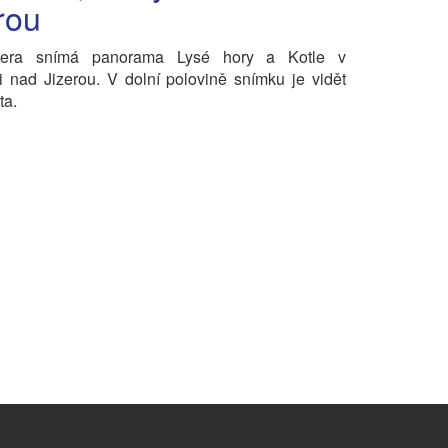
rou
era snímá panorama Lysé hory a Kotle v
i nad Jizerou. V dolní polovině snímku je vidět
ta.