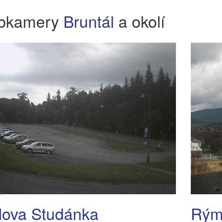
bkamery
Bruntál
a okolí
lova Studánka
Rým