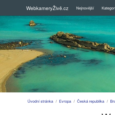
WebkameryŽivě.cz
Nejnovější
Kategor
Úvodní stránka
Evropa
Česká republika
Br