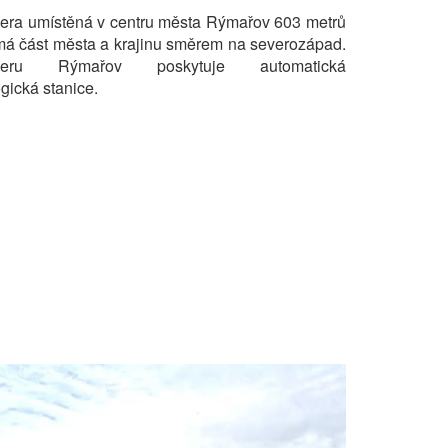
ra umístěná v centru města Rýmařov 603 metrů
má část města a krajinu směrem na severozápad.
meru Rýmařov poskytuje automatická
ogická stanice.