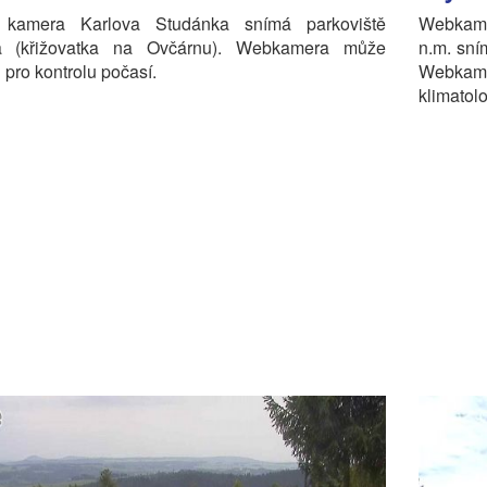
 kamera Karlova Studánka snímá parkoviště
Webkame
 (křižovatka na Ovčárnu). Webkamera může
n.m. sní
i pro kontrolu počasí.
Webka
klimatol