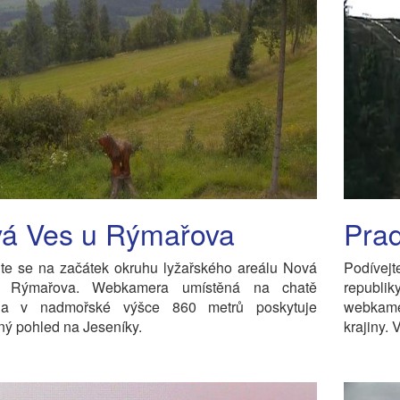
á Ves u Rýmařova
Prad
jte se na začátek okruhu lyžařského areálu Nová
Podívej
 Rýmařova. Webkamera umístěná na chatě
republi
na v nadmořské výšce 860 metrů poskytuje
webkame
ý pohled na Jeseníky.
krajiny.