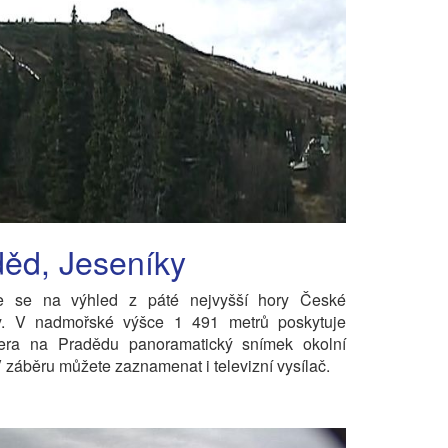
ěd, Jeseníky
te se na výhled z páté nejvyšší hory České
ky. V nadmořské výšce 1 491 metrů poskytuje
ra na Pradědu panoramatický snímek okolní
 V záběru můžete zaznamenat i televizní vysílač.