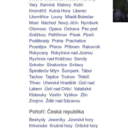
Vary
Karviná
Klatovy
Kolín
Kroměříž
Kutná Hora
Liberec
Litoměřice
Louny
Mladá Boleslav
Most
Náchod
Nový Jičín
Nymburk
Olomouc
Opava
Ostrava
Pec pod
Sněžkou
Pelhřimov
Písek
Plzeň
Poděbrady
Praha
Prachatice
Prostějov
Přerov
Příbram
Rakovník
Rokycany
Rokytnice nad Jizerou
Rychnov nad Kněžnou
Semily
Sokolov
Strakonice
Svitavy
Špindlerův Mlýn
Šumperk
Tábor
Tachov
Teplice
Trutnov
Třebíč
Třinec
Uherské Hradiště
Ústí nad
Labem
Ústí nad Orlicí
Valašské
Klobouky
Vsetín
Vyškov
Zlín
Znojmo
Žďár nad Sázavou
Pohoří: Česká republika
Beskydy
Jeseníky
Jizerské hory
Krkonoše
Krušné hory
Orlické hory