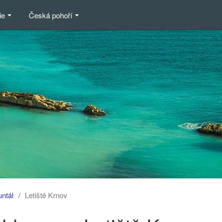
ie
Česká pohoří
untál
Letiště Krnov