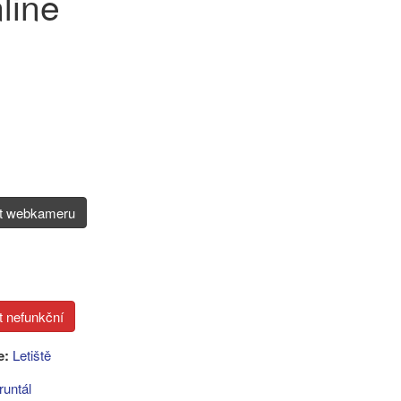
line
it webkameru
e:
Letiště
runtál