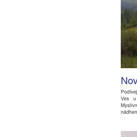
Nov
Podíve
Ves u
Mysliv
nádhern