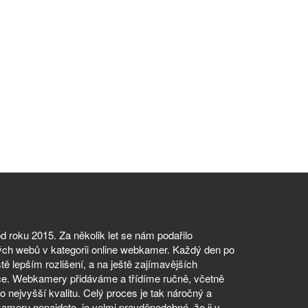
 roku 2015. Za několik let se nám podařilo
ch webů v kategorii online webkamer. Každý den po
tě lepším rozlišení, a na ještě zajímavějších
ce. Webkamery přidáváme a třídíme ručně, včetně
 nejvyšší kvalitu. Celý proces je tak náročný a
meru nenajdete, je velmi pravděpodobné, že ji v