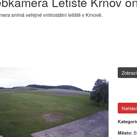
bkamera Letiště Krnov on
ra snímá veřejné vnitrostátní letiště v Krnově.
Zobraz
Kategori
Město:
B