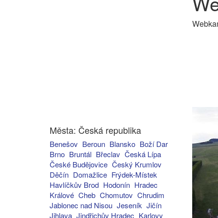
We
Webkame
Města: Česká republika
Benešov
Beroun
Blansko
Boží Dar
Brno
Bruntál
Břeclav
Česká Lípa
České Budějovice
Český Krumlov
Děčín
Domažlice
Frýdek-Místek
Havlíčkův Brod
Hodonín
Hradec
Králové
Cheb
Chomutov
Chrudim
Jablonec nad Nisou
Jeseník
Jičín
Jihlava
Jindřichův Hradec
Karlovy