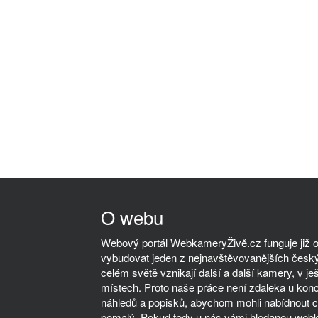
O webu
Webový portál WebkameryŽivě.cz funguje již od
vybudovat jeden z nejnavštěvovanějších český
celém světě vznikají další a další kamery, v ješ
místech. Proto naše práce není zdaleka u kon
náhledů a popisků, abychom mohli nabídnout co
pomalý. Pokud tedy u nás vámi hledanou webka