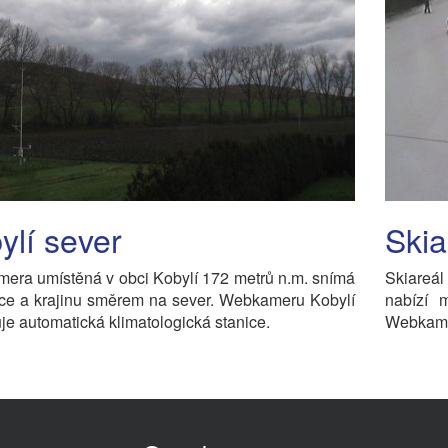
ylí sever
Skia
era umístěná v obci Kobylí 172 metrů n.m. snímá
Skiareál
bce a krajinu směrem na sever. Webkameru Kobylí
nabízí 
je automatická klimatologická stanice.
Webkamer