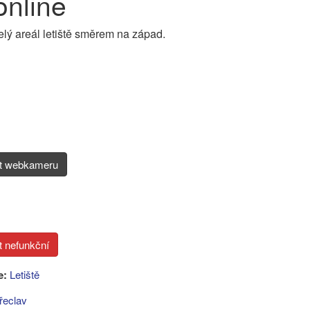
online
elý areál letiště směrem na západ.
it webkameru
e:
Letiště
řeclav