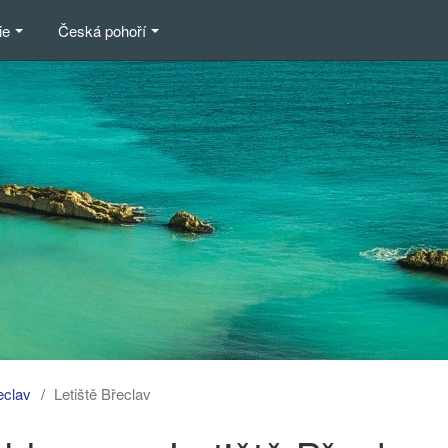
ie
Česká pohoří
eclav
Letiště Břeclav