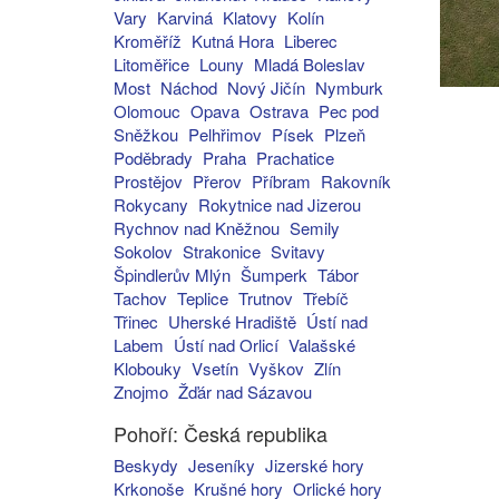
Vary
Karviná
Klatovy
Kolín
Kroměříž
Kutná Hora
Liberec
Litoměřice
Louny
Mladá Boleslav
Most
Náchod
Nový Jičín
Nymburk
Olomouc
Opava
Ostrava
Pec pod
Sněžkou
Pelhřimov
Písek
Plzeň
Poděbrady
Praha
Prachatice
Prostějov
Přerov
Příbram
Rakovník
Rokycany
Rokytnice nad Jizerou
Rychnov nad Kněžnou
Semily
Sokolov
Strakonice
Svitavy
Špindlerův Mlýn
Šumperk
Tábor
Tachov
Teplice
Trutnov
Třebíč
Třinec
Uherské Hradiště
Ústí nad
Labem
Ústí nad Orlicí
Valašské
Klobouky
Vsetín
Vyškov
Zlín
Znojmo
Žďár nad Sázavou
Pohoří: Česká republika
Beskydy
Jeseníky
Jizerské hory
Krkonoše
Krušné hory
Orlické hory