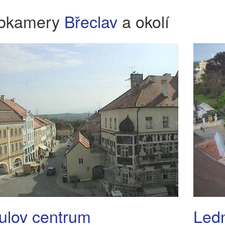
bkamery
Břeclav
a okolí
ulov centrum
Led