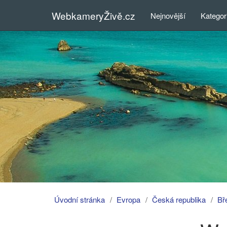
WebkameryŽivě.cz
Nejnovější
Kategor
Úvodní stránka
Evropa
Česká republika
Bř