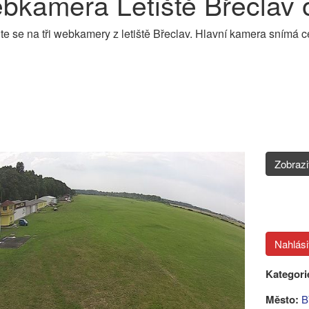
bkamera Letiště Břeclav 
te se na tři webkamery z letiště Břeclav. Hlavní kamera snímá c
Zobraz
Kategori
Město:
B