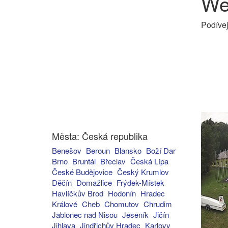
We
Podívej
Města: Česká republika
Benešov
Beroun
Blansko
Boží Dar
Brno
Bruntál
Břeclav
Česká Lípa
České Budějovice
Český Krumlov
Děčín
Domažlice
Frýdek-Místek
Havlíčkův Brod
Hodonín
Hradec
Králové
Cheb
Chomutov
Chrudim
Jablonec nad Nisou
Jeseník
Jičín
Jihlava
Jindřichův Hradec
Karlovy