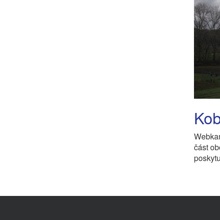
Kob
Webkam
část o
poskytu