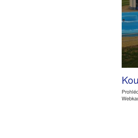
Kou
Prohléd
Webkam