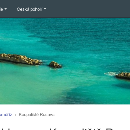
ie
Česká pohoří
oměříž
Koupaliště Rusava