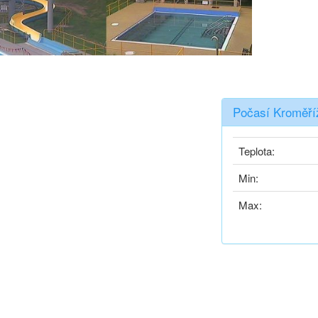
Počasí Kroměří
Teplota:
Min:
Max: