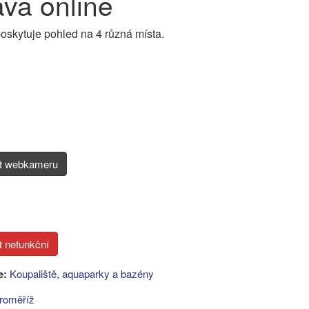
va online
poskytuje pohled na 4 různá místa.
it webkameru
e:
Koupaliště, aquaparky a bazény
roměříž