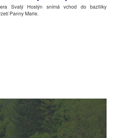
ra Svatý Hostýn snímá vchod do baziliky
etí Panny Marie.