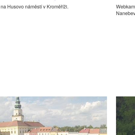
na Husovo náměstí v Kroměříži.
Webkame
Nanebevz