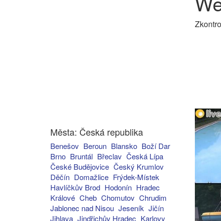
We
Zkontro
Města: Česká republika
Benešov
Beroun
Blansko
Boží Dar
Brno
Bruntál
Břeclav
Česká Lípa
České Budějovice
Český Krumlov
Děčín
Domažlice
Frýdek-Místek
Havlíčkův Brod
Hodonín
Hradec
Králové
Cheb
Chomutov
Chrudim
Jablonec nad Nisou
Jeseník
Jičín
Jihlava
Jindřichův Hradec
Karlovy