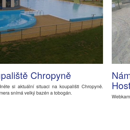
paliště Chropyně
Námě
Hos
něte si aktuální situaci na koupališti Chropyně.
era snímá velký bazén a tobogán.
Webkamer