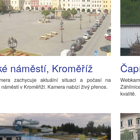
ké náměstí, Kroměříž
Čapí
era zachycuje aktuální situaci a počasí na
Webkame
náměstí v Kroměříži. Kamera nabízí živý přenos.
Záhlini
kvalitě.