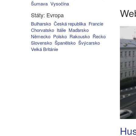
Šumava
Vysočina
We
Státy: Evropa
Bulharsko
Česká republika
Francie
Chorvatsko
Itálie
Maďarsko
Německo
Polsko
Rakousko
Řecko
Slovensko
Španělsko
Švýcarsko
Velká Británie
Hus