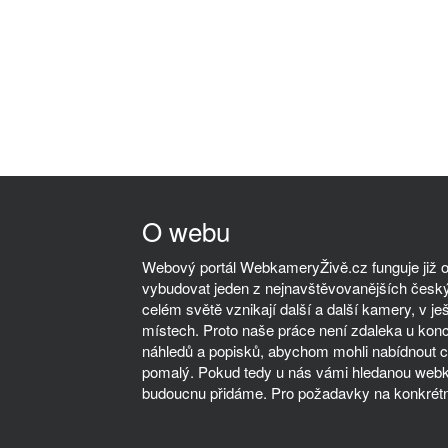
O webu
Webový portál WebkameryŽivě.cz funguje již od
vybudovat jeden z nejnavštěvovanějších český
celém světě vznikají další a další kamery, v ješ
místech. Proto naše práce není zdaleka u kon
náhledů a popisků, abychom mohli nabídnout co
pomalý. Pokud tedy u nás vámi hledanou webka
budoucnu přidáme. Pro požadavky na konkrétn