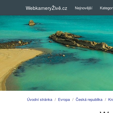
WebkameryŽivě.cz
Nejnovější
Kategor
Úvodní stránka
Evropa
Česká republika
Kr