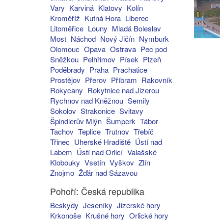
Vary
Karviná
Klatovy
Kolín
Kroměříž
Kutná Hora
Liberec
Litoměřice
Louny
Mladá Boleslav
Most
Náchod
Nový Jičín
Nymburk
Olomouc
Opava
Ostrava
Pec pod
Sněžkou
Pelhřimov
Písek
Plzeň
Poděbrady
Praha
Prachatice
Prostějov
Přerov
Příbram
Rakovník
Rokycany
Rokytnice nad Jizerou
Rychnov nad Kněžnou
Semily
Sokolov
Strakonice
Svitavy
Špindlerův Mlýn
Šumperk
Tábor
Tachov
Teplice
Trutnov
Třebíč
Třinec
Uherské Hradiště
Ústí nad
Labem
Ústí nad Orlicí
Valašské
Klobouky
Vsetín
Vyškov
Zlín
Znojmo
Žďár nad Sázavou
Pohoří: Česká republika
Beskydy
Jeseníky
Jizerské hory
Krkonoše
Krušné hory
Orlické hory