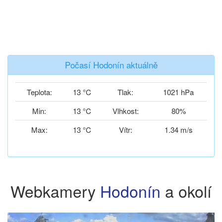
Počasí Hodonín aktuálně
Teplota:
13 °C
Tlak:
1021 hPa
Min:
13 °C
Vlhkost:
80%
Max:
13 °C
Vítr:
1.34 m/s
Webkamery
Hodonín
a okolí