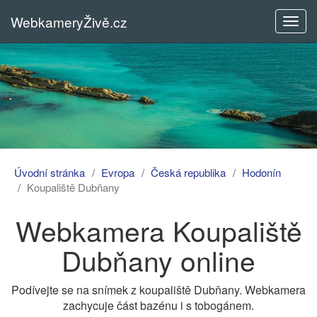
WebkameryŽivě.cz
Rozba
menu
Úvodní stránka
Evropa
Česká republika
Hodonín
Koupaliště Dubňany
Webkamera Koupaliště
Dubňany online
Podívejte se na snímek z koupaliště Dubňany. Webkamera
zachycuje část bazénu i s tobogánem.