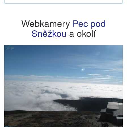
Webkamery
Pec pod
Sněžkou
a okolí