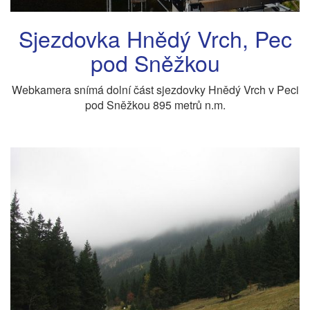
Sjezdovka Hnědý Vrch, Pec
pod Sněžkou
Webkamera snímá dolní část sjezdovky Hnědý Vrch v Peci
pod Sněžkou 895 metrů n.m.