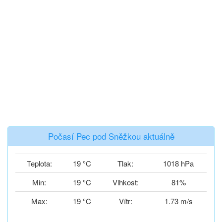
Počasí Pec pod Sněžkou aktuálně
Teplota:
19 °C
Tlak:
1018 hPa
Min:
19 °C
Vlhkost:
81%
Max:
19 °C
Vítr:
1.73 m/s