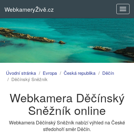
WebkameryŽivě.cz
Rozba
menu
Úvodní stránka
Evropa
Česká republika
Děčín
Děčínský Sněžník
Webkamera Děčínský
Sněžník online
Webkamera Děčínský Sněžník nabízí výhled na České
středohoří směr Děčín.