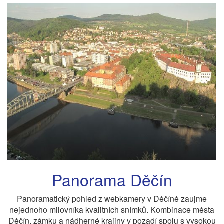
Panorama Děčín
Panoramatický pohled z webkamery v Děčíně zaujme
nejednoho milovníka kvalitních snímků. Kombinace města
Děčín, zámku a nádherné krajiny v pozadí spolu s vysokou