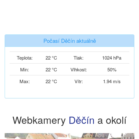
Počasí Děčín aktuálně
Teplota:
22 °C
Tlak:
1024 hPa
Min:
22 °C
Vlhkost:
50%
Max:
22 °C
Vítr:
1.94 m/s
Webkamery
Děčín
a okolí