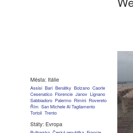
We
Města: Itálie
Assisi
Bari
Benátky
Bolzano
Caorle
Cesenatico
Florencie
Janov
Lignano
Sabbiadoro
Palermo
Rimini
Rovereto
Řím
San Michele Al Tagliamento
Tortoli
Trento
Státy: Evropa
Bulharsko
Česká republika
Francie