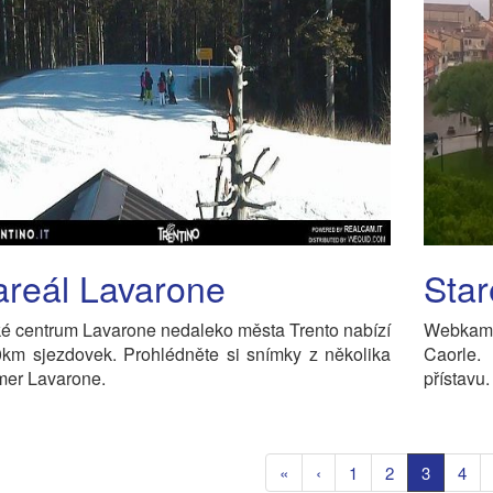
areál Lavarone
Star
é centrum Lavarone nedaleko města Trento nabízí
Webkame
0km sjezdovek. Prohlédněte si snímky z několika
Caorle.
er Lavarone.
přístavu.
«
‹
1
2
3
4