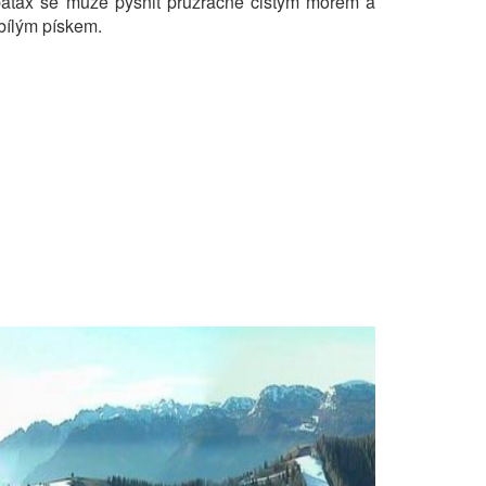
batax se může pyšnit průzračně čistým mořem a
bílým pískem.