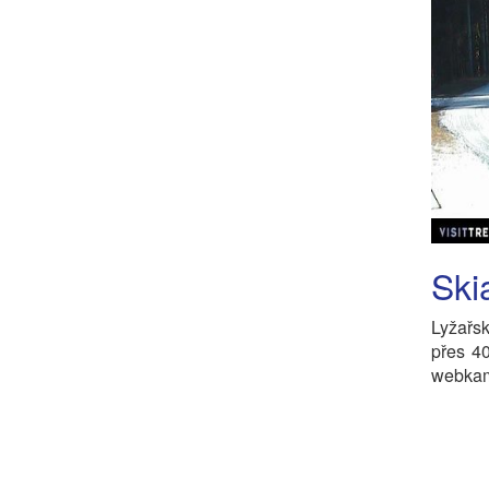
Ski
Lyžařsk
přes 4
webkam