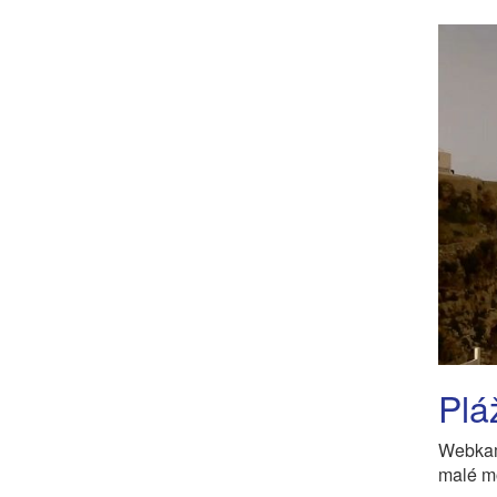
Plá
Webkam
malé m