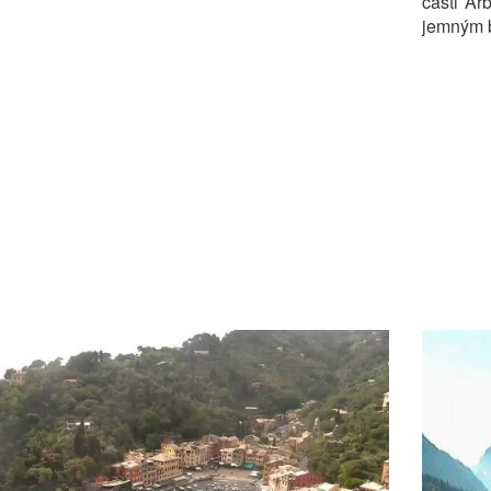
části Ar
jemným 