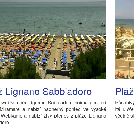
ž Lignano Sabbiadoro
Pláž
 webkamera Lignano Sabbiadoro snímá pláž od
Působivý
 Miramare a nabízí nádherný pohled ve vysoké
Itálii. 
ě. Webkamera nabízí živý přenos z pláže Lignano
včetně s
doro.