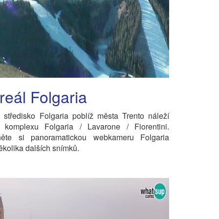
reál Folgaria
 středisko Folgaria poblíž města Trento náleží
 komplexu Folgaria / Lavarone / Fiorentini.
něte si panoramatickou webkameru Folgaria
ěkolika dalších snímků.