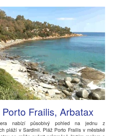
 Porto Frailis, Arbatax
era nabízí působivý pohled na jednu z
ch pláží v Sardinii. Pláž Porto Frailis v městské