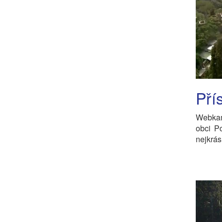
Pří
Webkam
obci P
nejkrás