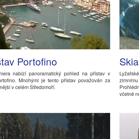
stav Portofino
Skia
era nabízí panoramatický pohled na přístav v
Lyžařské
ortofino. Mnohými je tento přístav považován za
zimnímu
nější v celém Středomoří.
Prohléd
včetně n