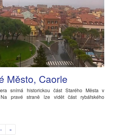
é Město, Caorle
ra snímá historickou část Starého Města v
 Na pravé straně lze vidět část rybářského
›
»