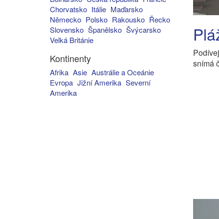
Chorvatsko
Itálie
Maďarsko
Německo
Polsko
Rakousko
Řecko
Plá
Slovensko
Španělsko
Švýcarsko
Velká Británie
Podíve
Kontinenty
snímá č
Afrika
Asie
Austrálie a Oceánie
Evropa
Jižní Amerika
Severní
Amerika