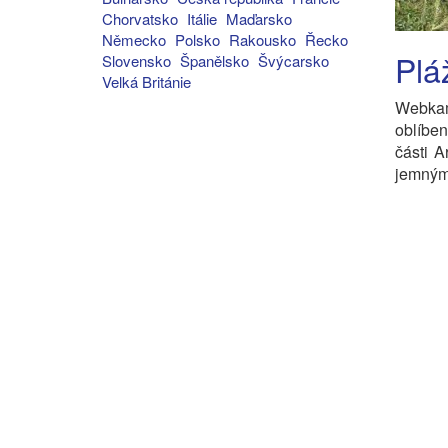
Chorvatsko
Itálie
Maďarsko
Německo
Polsko
Rakousko
Řecko
Plá
Slovensko
Španělsko
Švýcarsko
Velká Británie
Webka
oblíben
části 
jemným