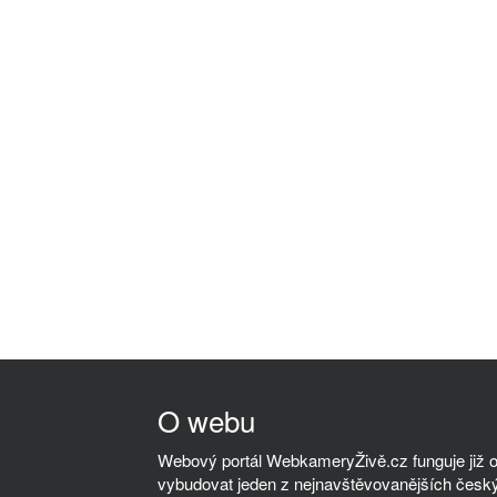
O webu
Webový portál WebkameryŽivě.cz funguje již od
vybudovat jeden z nejnavštěvovanějších český