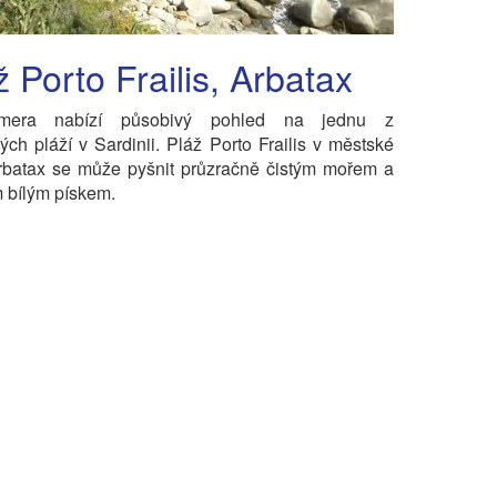
ž Porto Frailis, Arbatax
mera nabízí působivý pohled na jednu z
ých pláží v Sardinii. Pláž Porto Frailis v městské
Arbatax se může pyšnit průzračně čistým mořem a
 bílým pískem.