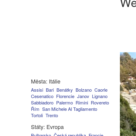
We
Města: Itálie
Assisi
Bari
Benátky
Bolzano
Caorle
Cesenatico
Florencie
Janov
Lignano
Sabbiadoro
Palermo
Rimini
Rovereto
Řím
San Michele Al Tagliamento
Tortoli
Trento
Státy: Evropa
Bulharsko
Česká republika
Francie