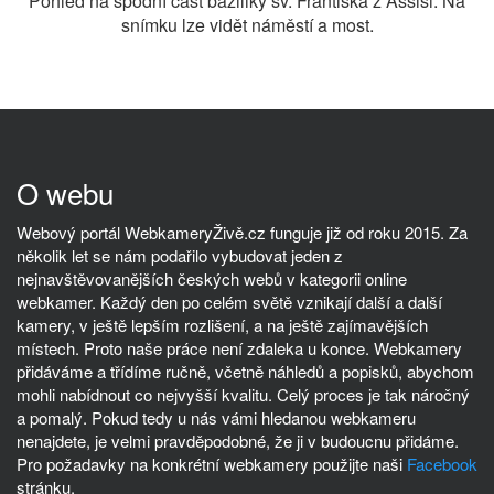
Pohled na spodní část baziliky sv. Františka z Assisi. Na
snímku lze vidět náměstí a most.
O webu
Webový portál WebkameryŽivě.cz funguje již od roku 2015. Za
několik let se nám podařilo vybudovat jeden z
nejnavštěvovanějších českých webů v kategorii online
webkamer. Každý den po celém světě vznikají další a další
kamery, v ještě lepším rozlišení, a na ještě zajímavějších
místech. Proto naše práce není zdaleka u konce. Webkamery
přidáváme a třídíme ručně, včetně náhledů a popisků, abychom
mohli nabídnout co nejvyšší kvalitu. Celý proces je tak náročný
a pomalý. Pokud tedy u nás vámi hledanou webkameru
nenajdete, je velmi pravděpodobné, že ji v budoucnu přidáme.
Pro požadavky na konkrétní webkamery použijte naši
Facebook
stránku.