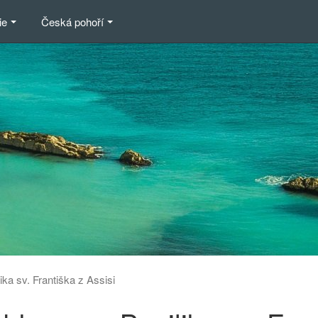
ie
Česká pohoří
ika sv. Františka z Assisi