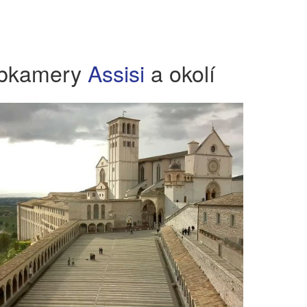
bkamery
Assisi
a okolí