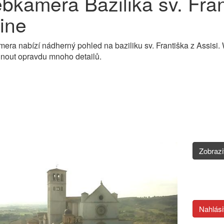
bkamera Bazilika sv. Fran
ine
ra nabízí nádherný pohled na baziliku sv. Františka z Assisi. 
nout opravdu mnoho detailů.
Zobraz