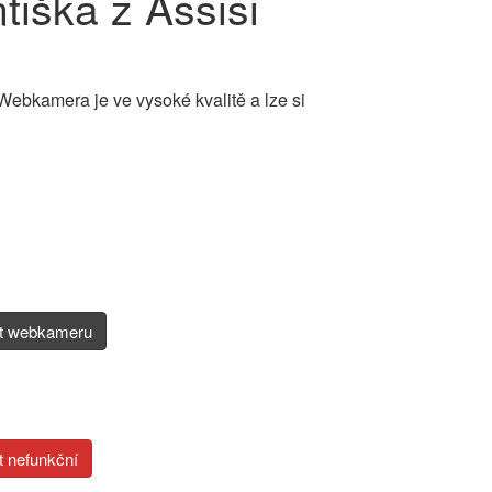
tiška z Assisi
Webkamera je ve vysoké kvalitě a lze si
it webkameru