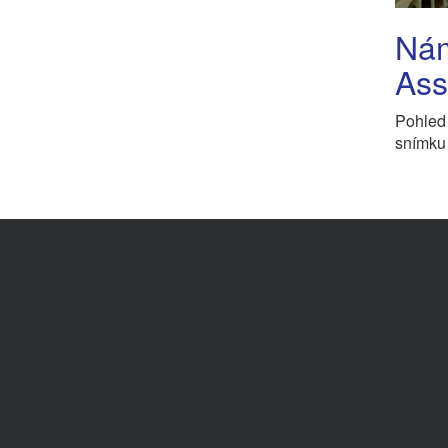
Nám
Ass
Pohled 
snímku 