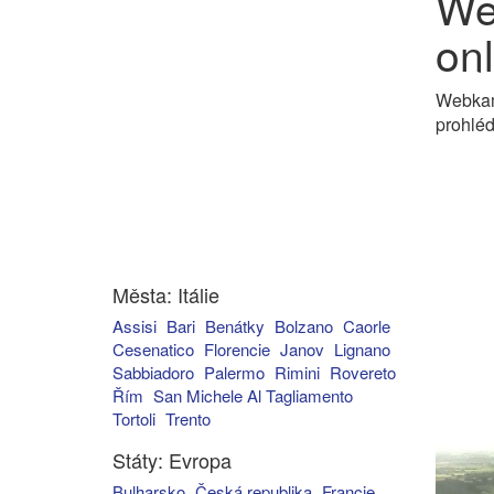
We
onl
Webkame
prohléd
Města: Itálie
Assisi
Bari
Benátky
Bolzano
Caorle
Cesenatico
Florencie
Janov
Lignano
Sabbiadoro
Palermo
Rimini
Rovereto
Řím
San Michele Al Tagliamento
Tortoli
Trento
Státy: Evropa
Bulharsko
Česká republika
Francie