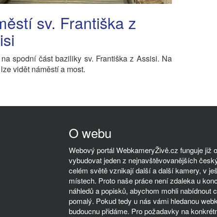
ěstí sv. Františka z
isi
na spodní část baziliky sv. Františka z Assisi. Na
lze vidět náměstí a most.
O webu
Webový portál WebkameryŽivě.cz funguje již od
vybudovat jeden z nejnavštěvovanějších český
celém světě vznikají další a další kamery, v ješ
místech. Proto naše práce není zdaleka u kon
náhledů a popisků, abychom mohli nabídnout co
pomalý. Pokud tedy u nás vámi hledanou webka
budoucnu přidáme. Pro požadavky na konkrétn