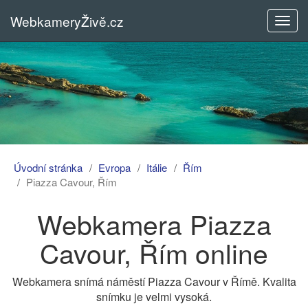
WebkameryŽivě.cz
Rozba
menu
Úvodní stránka
Evropa
Itálie
Řím
Piazza Cavour, Řím
Webkamera Piazza
Cavour, Řím online
Webkamera snímá náměstí Piazza Cavour v Římě. Kvalita
snímku je velmi vysoká.