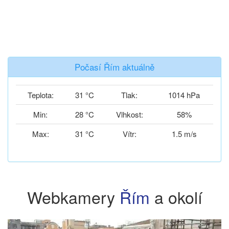
Počasí Řím aktuálně
Teplota:
31 °C
Tlak:
1014 hPa
Min:
28 °C
Vlhkost:
58%
Max:
31 °C
Vítr:
1.5 m/s
Webkamery
Řím
a okolí