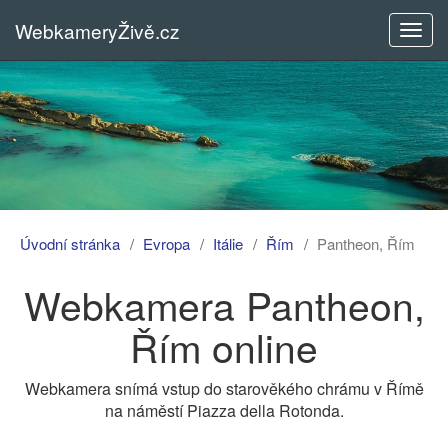
WebkameryŽivě.cz
Rozba
menu
Úvodní stránka
Evropa
Itálie
Řím
Pantheon, Řím
Webkamera Pantheon,
Řím online
Webkamera snímá vstup do starověkého chrámu v Římě
na náměstí Piazza della Rotonda.