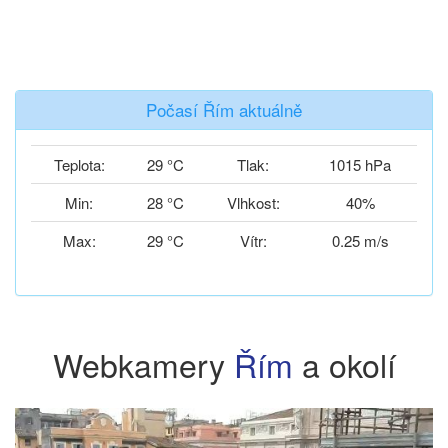
Počasí Řím aktuálně
Teplota:
29 °C
Tlak:
1015 hPa
Min:
28 °C
Vlhkost:
40%
Max:
29 °C
Vítr:
0.25 m/s
Webkamery
Řím
a okolí