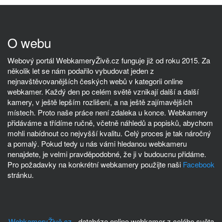
O webu
Webový portál WebkameryŽivě.cz funguje již od roku 2015. Za
několik let se nám podařilo vybudovat jeden z
nejnavštěvovanějších českých webů v kategorii online
webkamer. Každý den po celém světě vznikají další a další
kamery, v ještě lepším rozlišení, a na ještě zajímavějších
místech. Proto naše práce není zdaleka u konce. Webkamery
přidáváme a třídíme ručně, včetně náhledů a popisků, abychom
mohli nabídnout co nejvyšší kvalitu. Celý proces je tak náročný
a pomalý. Pokud tedy u nás vámi hledanou webkameru
nenajdete, je velmi pravděpodobné, že ji v budoucnu přidáme.
Pro požadavky na konkrétní webkamery použijte naši
Facebook
stránku.
WebkameryŽivě.cz
- databáze online webkamer z celého světa