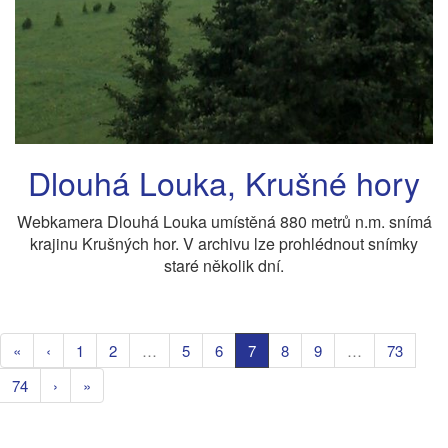
Dlouhá Louka, Krušné hory
Webkamera Dlouhá Louka umístěná 880 metrů n.m. snímá
krajinu Krušných hor. V archivu lze prohlédnout snímky
staré několik dní.
«
‹
1
2
…
5
6
7
8
9
…
73
74
›
»