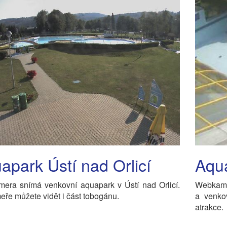
apark Ústí nad Orlicí
Aqu
era snímá venkovní aquapark v Ústí nad Orlicí.
Webkame
ře můžete vidět i část tobogánu.
a venko
atrakce.