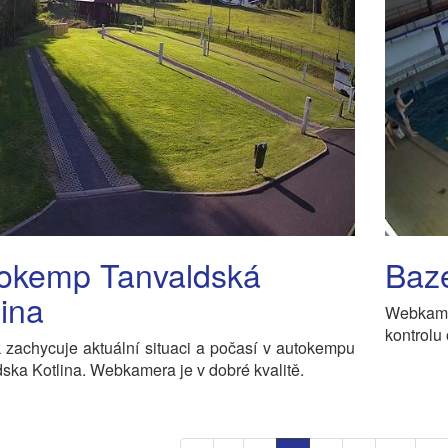
okemp Tanvaldská
Baz
lina
Webkame
kontrolu
zachycuje aktuální situaci a počasí v autokempu
ska Kotlina. Webkamera je v dobré kvalitě.