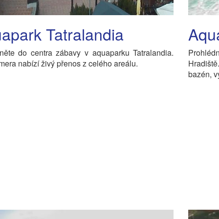
apark Tatralandia
Aqu
něte do centra zábavy v aquaparku Tatralandia.
Prohléd
ra nabízí živý přenos z celého areálu.
Hradišt
bazén, v