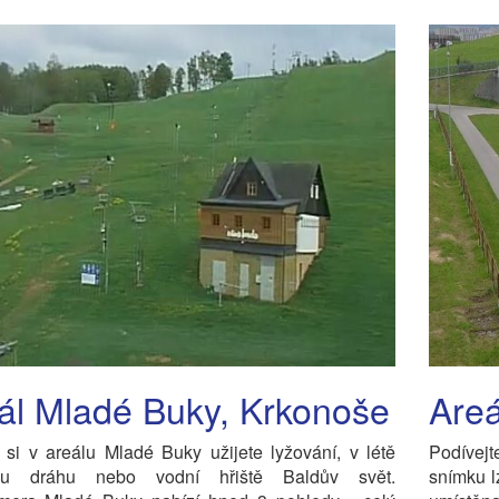
ál Mladé Buky, Krkonoše
Areá
si v areálu Mladé Buky užijete lyžování, v létě
Podívejt
ou dráhu nebo vodní hřiště Baldův svět.
snímku l