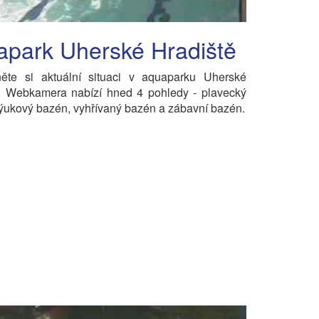
apark Uherské Hradiště
něte si aktuální situaci v aquaparku Uherské
ě. Webkamera nabízí hned 4 pohledy - plavecký
ýukový bazén, vyhřívaný bazén a zábavní bazén.