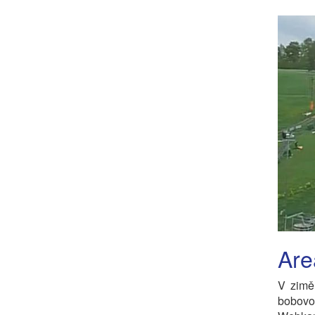
Are
V zimě 
bobov