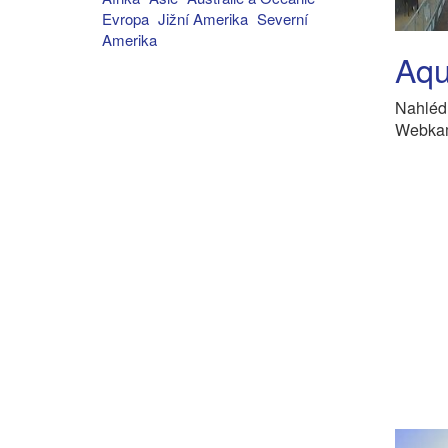
Evropa
Jižní Amerika
Severní
Amerika
Aqu
Nahléd
Webkame