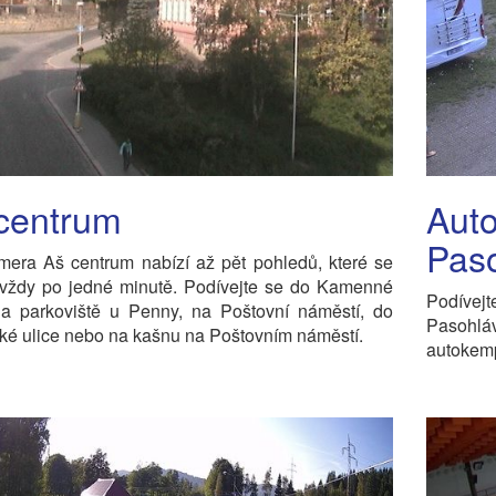
centrum
Aut
Pas
era Aš centrum nabízí až pět pohledů, které se
í vždy po jedné minutě. Podívejte se do Kamenné
Podíve
 na parkoviště u Penny, na Poštovní náměstí, do
Pasohl
é ulice nebo na kašnu na Poštovním náměstí.
autokemp