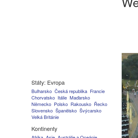
We
Státy: Evropa
Bulharsko
Česká republika
Francie
Chorvatsko
Itálie
Maďarsko
Německo
Polsko
Rakousko
Řecko
Slovensko
Španělsko
Švýcarsko
Velká Británie
Kontinenty
Afrika
Asie
Austrálie a Oceánie