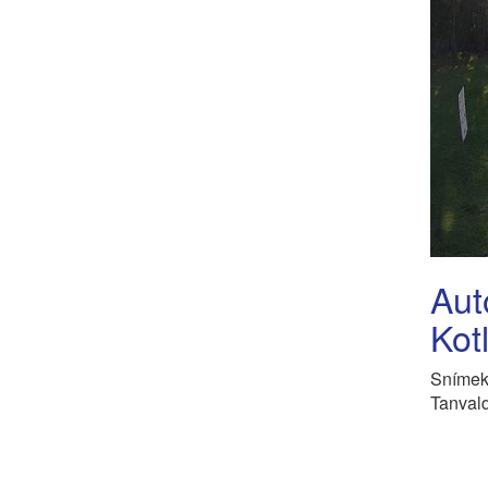
Aut
Kot
Snímek 
Tanvald