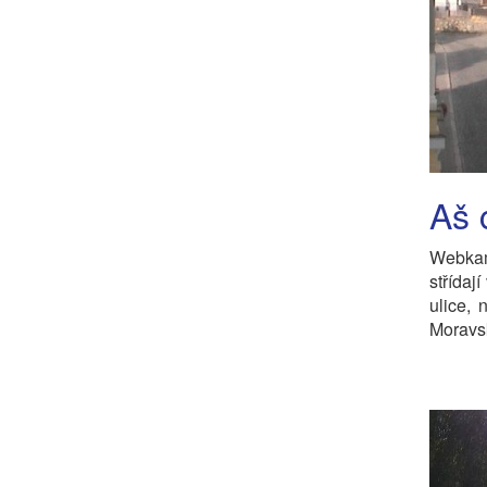
Aš 
Webkam
střídaj
ulice,
Moravsk