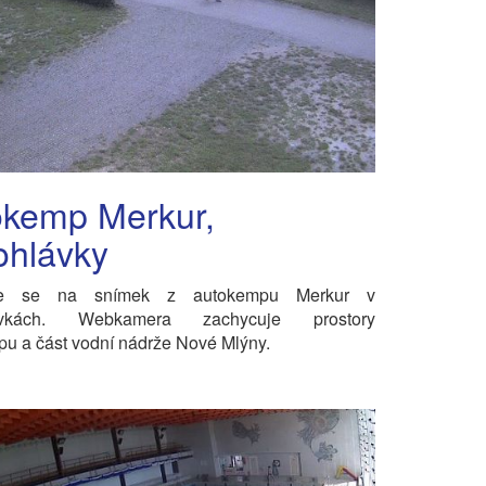
okemp Merkur,
ohlávky
jte se na snímek z autokempu Merkur v
ávkách. Webkamera zachycuje prostory
u a část vodní nádrže Nové Mlýny.