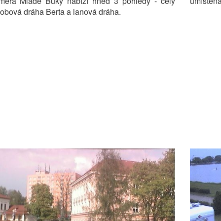
era Mladé Buky nabízí hned 3 pohledy - celý
umístěna
bobová dráha Berta a lanová dráha.