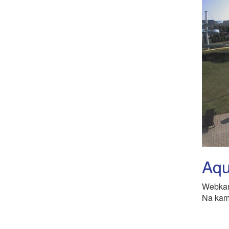
Aqu
Webkam
Na kame