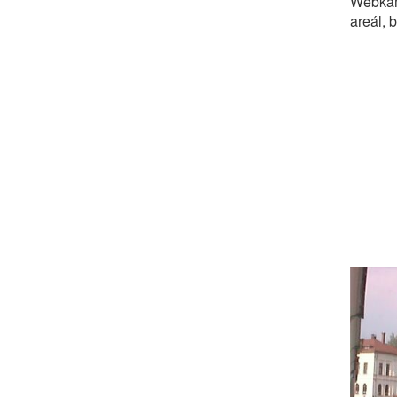
Webkam
areál, 