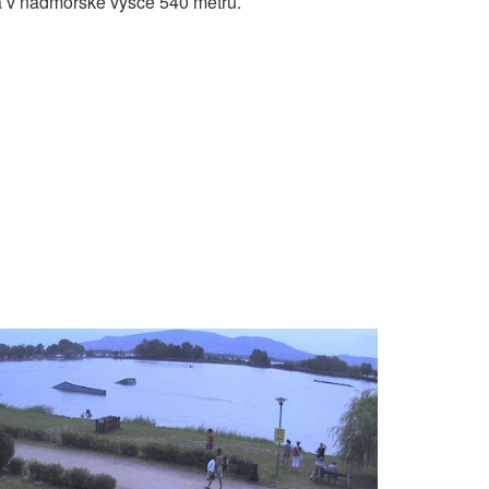
 v nadmořské výšce 540 metrů.