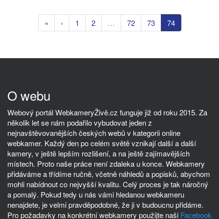
«
‹
1
2
…
72
73
74
O webu
Webový portál WebkameryŽivě.cz funguje již od roku 2015. Za
několik let se nám podařilo vybudovat jeden z
nejnavštěvovanějších českých webů v kategorii online
webkamer. Každý den po celém světě vznikají další a další
kamery, v ještě lepším rozlišení, a na ještě zajímavějších
místech. Proto naše práce není zdaleka u konce. Webkamery
přidáváme a třídíme ručně, včetně náhledů a popisků, abychom
mohli nabídnout co nejvyšší kvalitu. Celý proces je tak náročný
a pomalý. Pokud tedy u nás vámi hledanou webkameru
nenajdete, je velmi pravděpodobné, že ji v budoucnu přidáme.
Pro požadavky na konkrétní webkamery použijte naši
Facebook