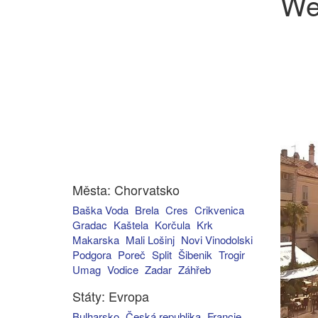
We
Města: Chorvatsko
Baška Voda
Brela
Cres
Crikvenica
Gradac
Kaštela
Korčula
Krk
Makarska
Mali Lošinj
Novi Vinodolski
Podgora
Poreč
Split
Šibenik
Trogir
Umag
Vodice
Zadar
Záhřeb
Státy: Evropa
Bulharsko
Česká republika
Francie