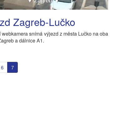
ezd Zagreb-Lučko
í webkamera snímá výjezd z města Lučko na oba
Zagreb a dálnice A1.
6
7