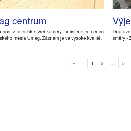
g centrum
Výj
řenos z městské webkamery umístěné v centru
Dopravn
ského města Umag. Záznam je ve vysoké kvalitě.
směry - 
«
‹
1
2
…
5