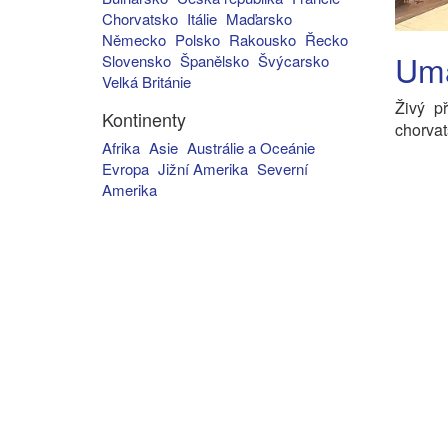
Chorvatsko
Itálie
Maďarsko
Německo
Polsko
Rakousko
Řecko
Uma
Slovensko
Španělsko
Švýcarsko
Velká Británie
Živý p
Kontinenty
chorvat
Afrika
Asie
Austrálie a Oceánie
Evropa
Jižní Amerika
Severní
Amerika