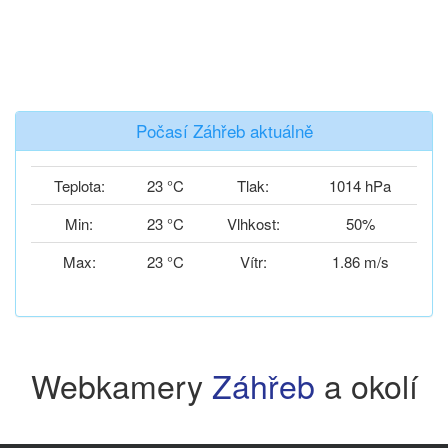
Počasí Záhřeb aktuálně
Teplota:
23 °C
Tlak:
1014 hPa
Min:
23 °C
Vlhkost:
50%
Max:
23 °C
Vítr:
1.86 m/s
Webkamery
Záhřeb
a okolí