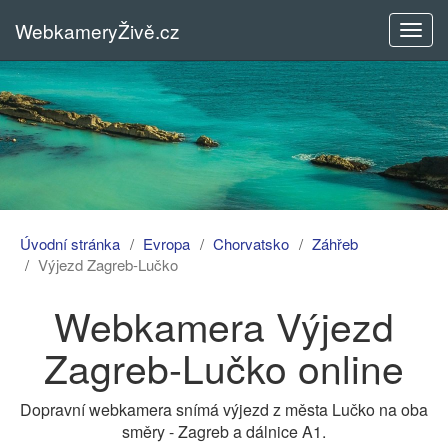
WebkameryŽivě.cz
Rozba
menu
Úvodní stránka
Evropa
Chorvatsko
Záhřeb
Výjezd Zagreb-Lučko
Webkamera Výjezd
Zagreb-Lučko online
Dopravní webkamera snímá výjezd z města Lučko na oba
směry - Zagreb a dálnice A1.