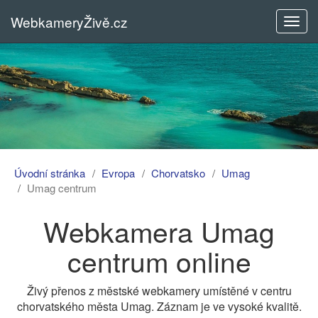
WebkameryŽivě.cz
Rozba
menu
Úvodní stránka
Evropa
Chorvatsko
Umag
Umag centrum
Webkamera Umag
centrum online
Živý přenos z městské webkamery umístěné v centru
chorvatského města Umag. Záznam je ve vysoké kvalitě.