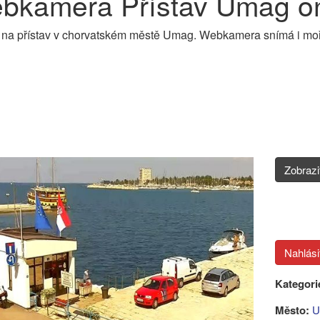
bkamera Přístav Umag on
 na přístav v chorvatském městě Umag. Webkamera snímá i moř
Zobraz
Kategori
Město:
U