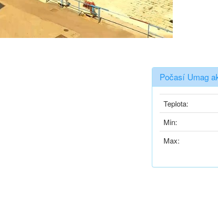
Počasí Umag ak
Teplota:
Min:
Max: