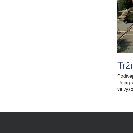
Trž
Podívej
Umag v
ve vyso