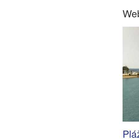
We
Plá