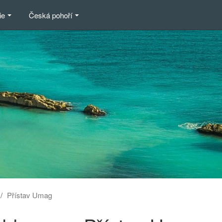
ie
Česká pohoří
Přístav Umag