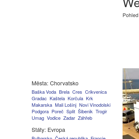
We
Pohled
Města: Chorvatsko
Baška Voda
Brela
Cres
Crikvenica
Gradac
Kaštela
Korčula
Krk
Makarska
Mali Lošinj
Novi Vinodolski
Podgora
Poreč
Split
Šibenik
Trogir
Umag
Vodice
Zadar
Záhřeb
Státy: Evropa
Bulharsko
Česká republika
Francie