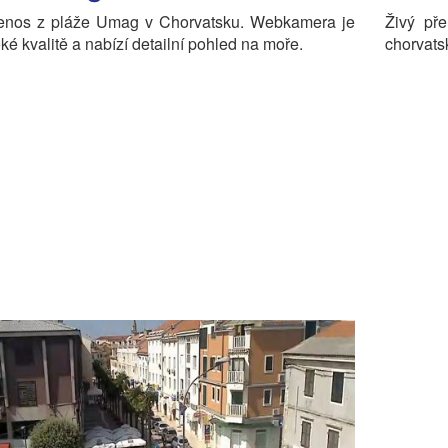
řenos z pláže Umag v Chorvatsku. Webkamera je
Živý př
ké kvalitě a nabízí detailní pohled na moře.
chorvats