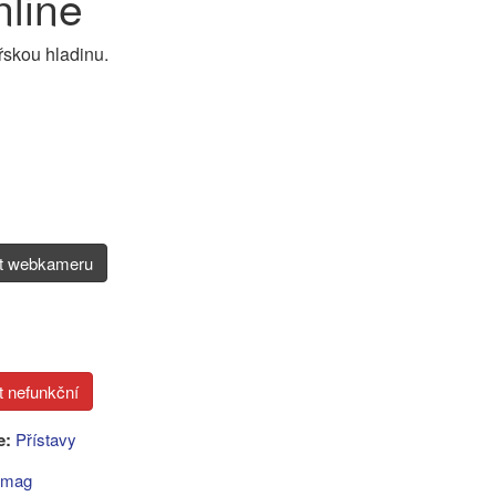
line
skou hladinu.
it webkameru
e:
Přístavy
mag