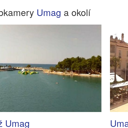
bkamery
Umag
a okolí
ž Umag
Uma