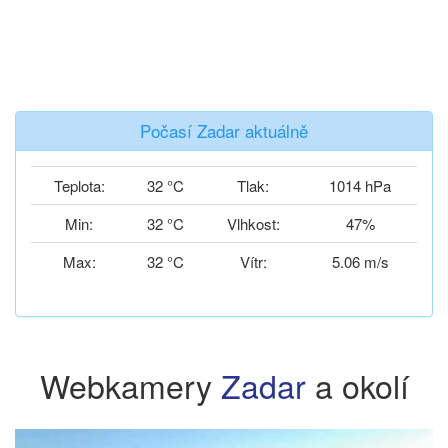
Počasí Zadar aktuálně
Teplota:
32 °C
Tlak:
1014 hPa
Min:
32 °C
Vlhkost:
47%
Max:
32 °C
Vítr:
5.06 m/s
Webkamery
Zadar
a okolí