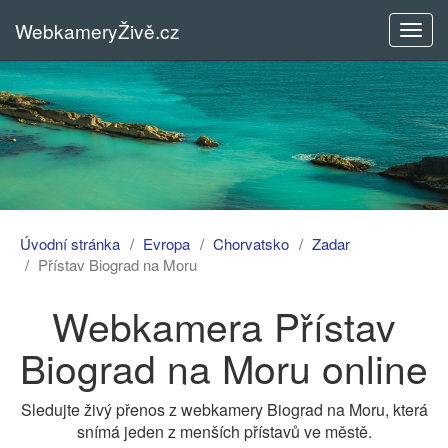
WebkameryŽivě.cz
Rozba
menu
Úvodní stránka
Evropa
Chorvatsko
Zadar
Přístav Biograd na Moru
Webkamera Přístav
Biograd na Moru online
Sledujte živý přenos z webkamery Biograd na Moru, která
snímá jeden z menších přístavů ve městě.