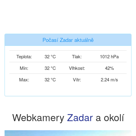
Počasí Zadar aktuálně
Teplota:
32 °C
Tlak:
1012 hPa
Min:
32 °C
Vlhkost:
42%
Max:
32 °C
Vítr:
2.24 m/s
Webkamery
Zadar
a okolí