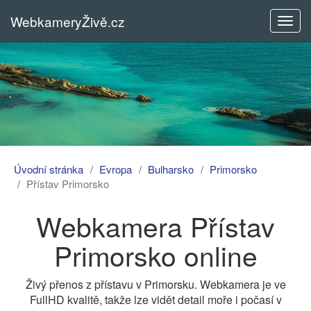
WebkameryŽivě.cz
Rozba
menu
Úvodní stránka
Evropa
Bulharsko
Primorsko
Přístav Primorsko
Webkamera Přístav
Primorsko online
Živý přenos z přístavu v Primorsku. Webkamera je ve
FullHD kvalitě, takže lze vidět detail moře i počasí v