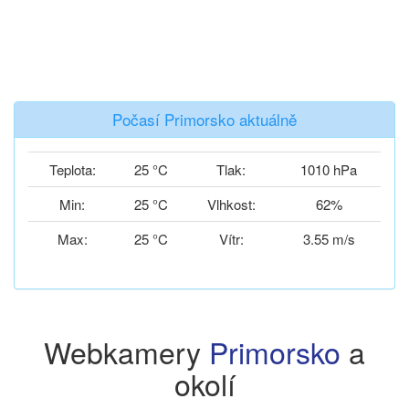
Počasí Primorsko aktuálně
Teplota:
25 °C
Tlak:
1010 hPa
Min:
25 °C
Vlhkost:
62%
Max:
25 °C
Vítr:
3.55 m/s
Webkamery
Primorsko
a
okolí