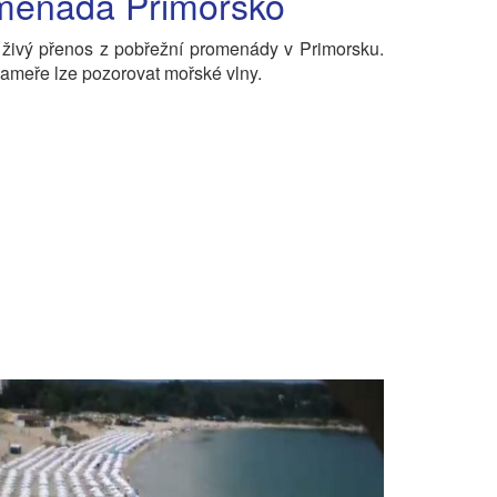
menáda Primorsko
 živý přenos z pobřežní promenády v Primorsku.
meře lze pozorovat mořské vlny.