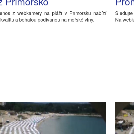
ž Primorsko
Pro
řenos z webkamery na pláži v Primorsku nabízí
Sledujte
kvalitu a bohatou podívanou na mořské vlny.
Na webka