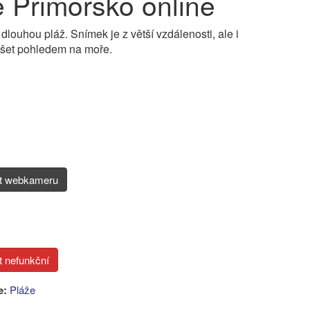
Primorsko online
ouhou pláž. Snímek je z větší vzdálenosti, ale i
ášet pohledem na moře.
it webkameru
e:
Pláže