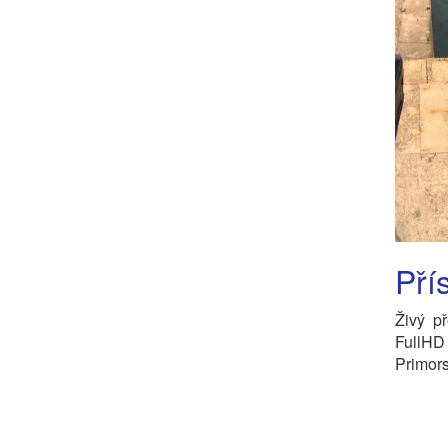
Pří
Živý p
FullHD 
Primors