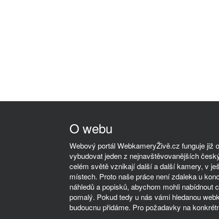
O webu
Webový portál WebkameryŽivě.cz funguje již od
vybudovat jeden z nejnavštěvovanějších český
celém světě vznikají další a další kamery, v ješ
místech. Proto naše práce není zdaleka u kon
náhledů a popisků, abychom mohli nabídnout co
pomalý. Pokud tedy u nás vámi hledanou webka
budoucnu přidáme. Pro požadavky na konkrétn