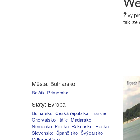
We
Živý př
tak lze
Města: Bulharsko
Balčik
Primorsko
Státy: Evropa
Bulharsko
Česká republika
Francie
Chorvatsko
Itálie
Maďarsko
Německo
Polsko
Rakousko
Řecko
Slovensko
Španělsko
Švýcarsko
Velká Británie