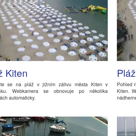
ž Kiten
Pláž
jte se na pláž v jižním zálivu města Kiten v
Pohled n
rsku. Webkamera se obnovuje po několika
Kiten. W
ách automaticky.
nádhern