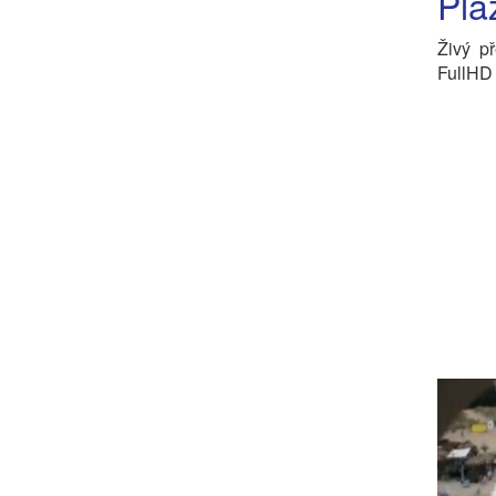
Plá
Živý p
FullHD 