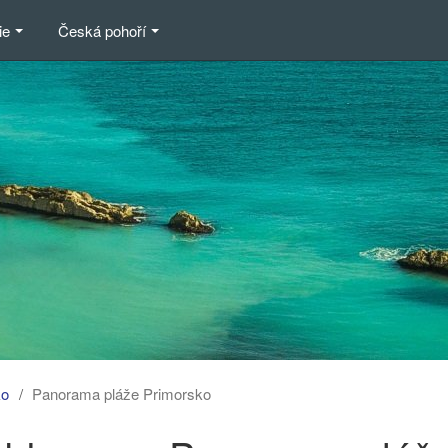
ie
Česká pohoří
ko
Panorama pláže Primorsko