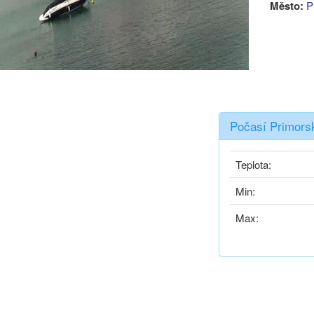
Město:
P
Počasí Primors
Teplota:
Min:
Max: