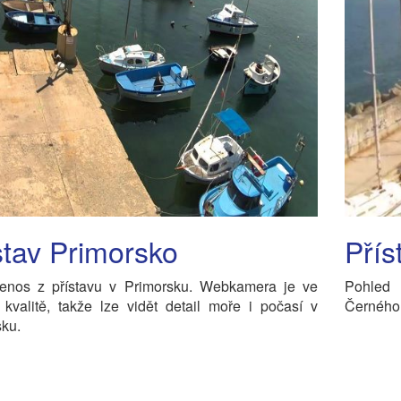
stav Primorsko
Přís
řenos z přístavu v Primorsku. Webkamera je ve
Pohled 
kvalitě, takže lze vidět detail moře i počasí v
Černého
ku.