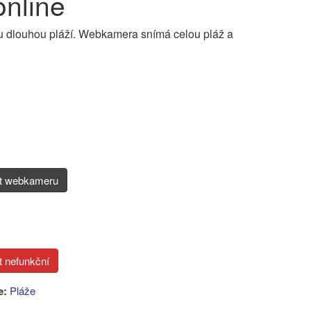
nline
 dlouhou pláží. Webkamera snímá celou pláž a
it webkameru
e:
Pláže