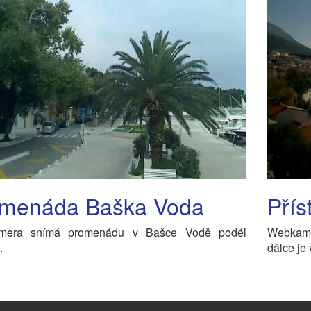
menáda Baška Voda
Přís
mera snímá promenádu v Bašce Vodě podél
Webkame
.
dálce je 