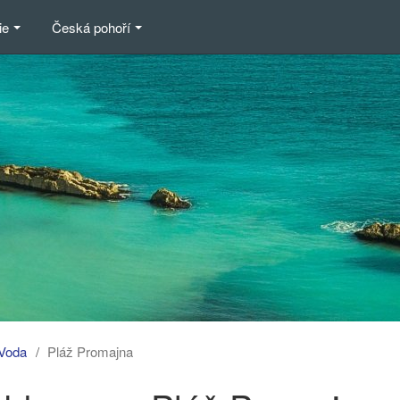
ie
Česká pohoří
Voda
Pláž Promajna