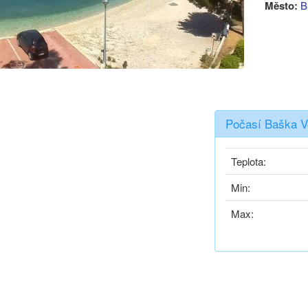
Město:
B
Počasí Baška V
Teplota:
Min:
Max: