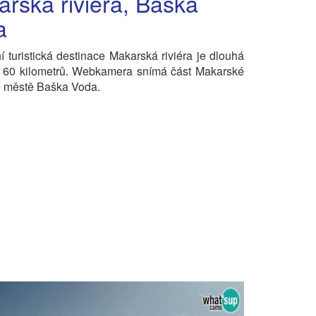
rská riviéra, Baška
a
í turistická destinace Makarská riviéra je dlouhá
ě 60 kilometrů. Webkamera snímá část Makarské
ve městě Baška Voda.