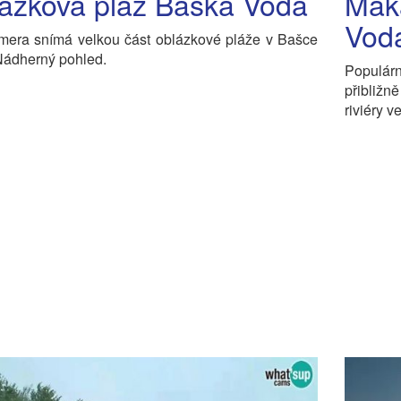
ázková pláž Baška Voda
Maka
Vod
era snímá velkou část oblázkové pláže v Bašce
Nádherný pohled.
Populárn
přibližn
riviéry 