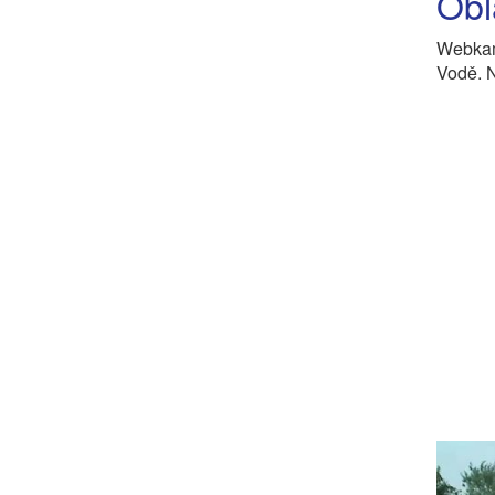
Obl
Webkam
Vodě. 