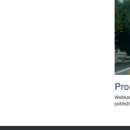
Pro
Webka
pobřeží