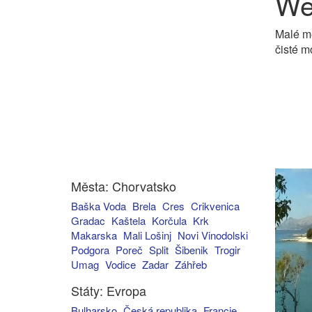
We
Malé m
čisté m
Města: Chorvatsko
Baška Voda
Brela
Cres
Crikvenica
Gradac
Kaštela
Korčula
Krk
Makarska
Mali Lošinj
Novi Vinodolski
Podgora
Poreč
Split
Šibenik
Trogir
Umag
Vodice
Zadar
Záhřeb
Státy: Evropa
Bulharsko
Česká republika
Francie