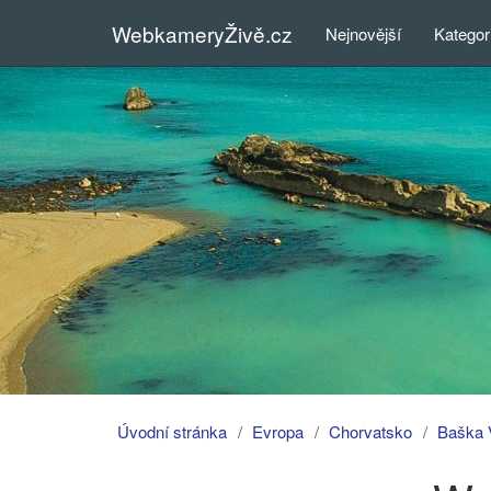
WebkameryŽivě.cz
Nejnovější
Kategor
Úvodní stránka
Evropa
Chorvatsko
Baška 