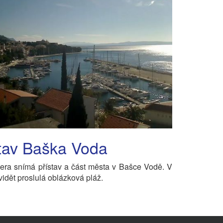
tav Baška Voda
ra snímá přístav a část města v Bašce Vodě. V
vidět proslulá oblázková pláž.