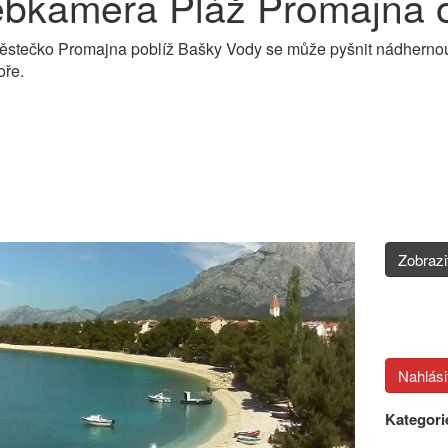
bkamera Pláž Promajna o
ěstečko Promajna poblíž Bašky Vody se může pyšnit nádhernou
oře.
Zobraz
Kategori