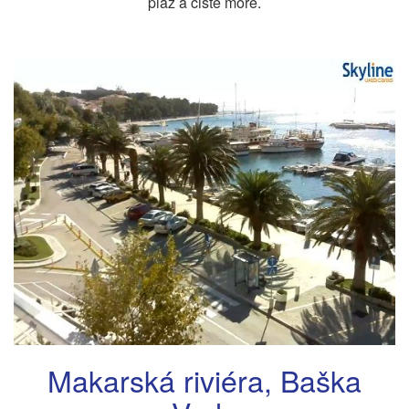
pláž a čisté moře.
Makarská riviéra, Baška