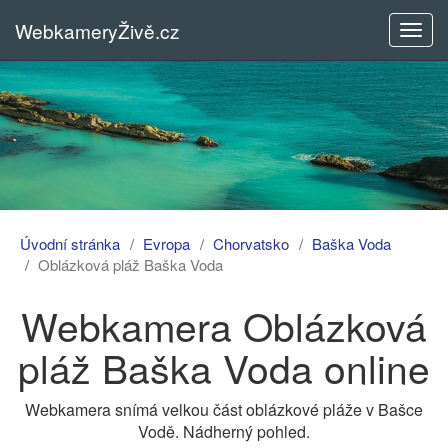
WebkameryŽivě.cz
Rozba
menu
Úvodní stránka
Evropa
Chorvatsko
Baška Voda
Oblázková pláž Baška Voda
Webkamera Oblázková
pláž Baška Voda online
Webkamera snímá velkou část oblázkové pláže v Bašce
Vodě. Nádherný pohled.