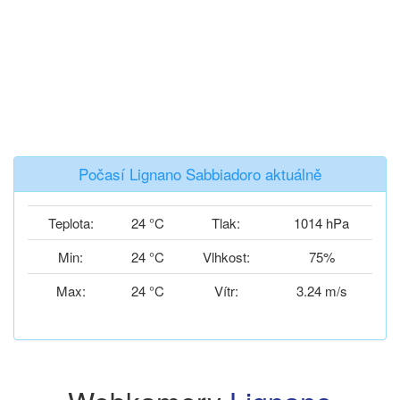
Počasí Lignano Sabbiadoro aktuálně
Teplota:
24 °C
Tlak:
1014 hPa
Min:
24 °C
Vlhkost:
75%
Max:
24 °C
Vítr:
3.24 m/s