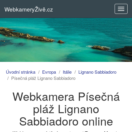
WebkameryŽivě.cz
Rozba
menu
Úvodní stránka
Evropa
Itálie
Lignano Sabbiadoro
Písečná pláž Lignano Sabbiadoro
Webkamera Písečná
pláž Lignano
Sabbiadoro online