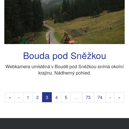
Bouda pod Sněžkou
Webkamera umístěná v Boudě pod Sněžkou snímá okolní
krajinu. Nádherný pohled.
«
‹
1
2
3
4
5
…
73
74
›
»