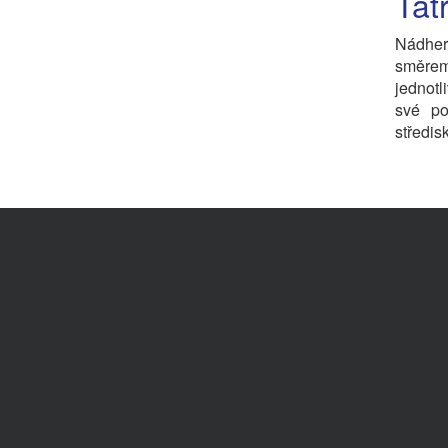
Tat
Nádher
směre
jednotl
své po
středis