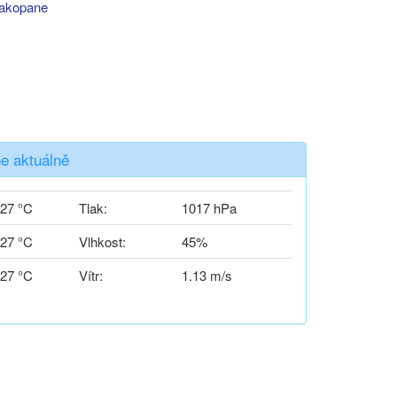
akopane
e aktuálně
27 °C
Tlak:
1017 hPa
27 °C
Vlhkost:
45%
27 °C
Vítr:
1.13 m/s