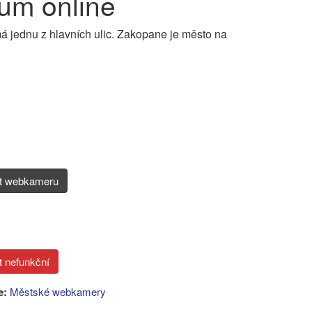
um online
 jednu z hlavních ulic. Zakopane je město na
it webkameru
e:
Městské webkamery