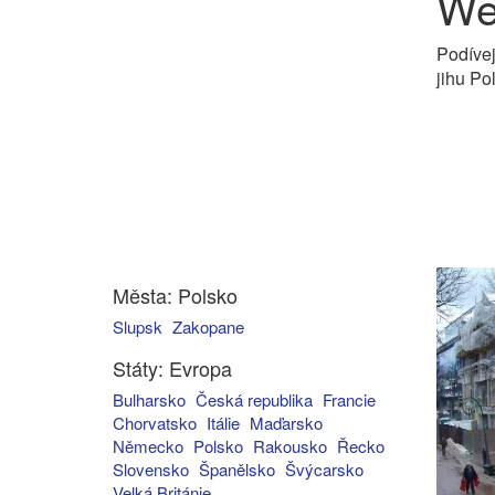
We
Podívej
jihu Po
Města: Polsko
Slupsk
Zakopane
Státy: Evropa
Bulharsko
Česká republika
Francie
Chorvatsko
Itálie
Maďarsko
Německo
Polsko
Rakousko
Řecko
Slovensko
Španělsko
Švýcarsko
Velká Británie