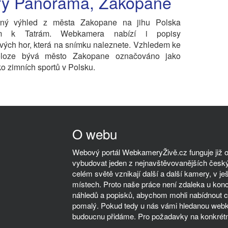
ry Panorama, Zakopane
ný výhled z města Zakopane na jihu Polska
m k Tatrám. Webkamera nabízí i popisy
ivých hor, která na snímku naleznete. Vzhledem ke
loze bývá město Zakopane označováno jako
ko zimních sportů v Polsku.
O webu
Webový portál WebkameryŽivě.cz funguje již od
vybudovat jeden z nejnavštěvovanějších český
celém světě vznikají další a další kamery, v ješ
místech. Proto naše práce není zdaleka u kon
náhledů a popisků, abychom mohli nabídnout co
pomalý. Pokud tedy u nás vámi hledanou webka
budoucnu přidáme. Pro požadavky na konkrétn