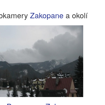
bkamery
Zakopane
a okolí