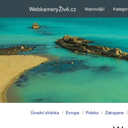
WebkameryŽivě.cz
Nejnovější
Kategor
Úvodní stránka
Evropa
Polsko
Zakopane