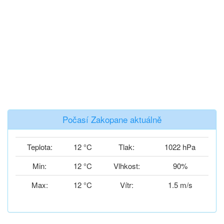
Počasí Zakopane aktuálně
Teplota:
12 °C
Tlak:
1022 hPa
Min:
12 °C
Vlhkost:
90%
Max:
12 °C
Vítr:
1.5 m/s