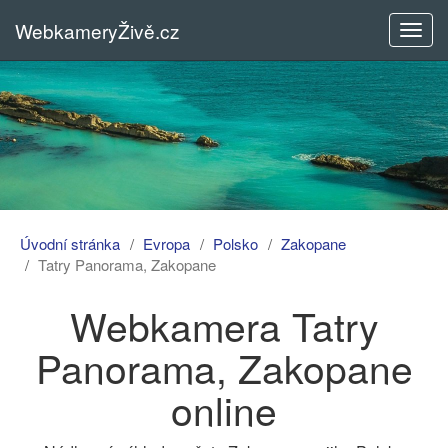
WebkameryŽivě.cz
Rozba
menu
Úvodní stránka
Evropa
Polsko
Zakopane
Tatry Panorama, Zakopane
Webkamera Tatry
Panorama, Zakopane
online