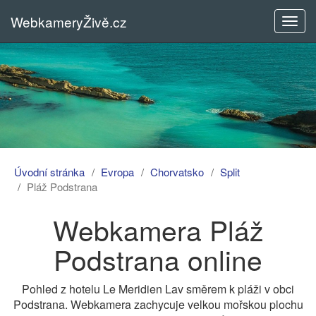
WebkameryŽivě.cz
Rozba
menu
Úvodní stránka
Evropa
Chorvatsko
Split
Pláž Podstrana
Webkamera Pláž
Podstrana online
Pohled z hotelu Le Meridien Lav směrem k pláži v obci
Podstrana. Webkamera zachycuje velkou mořskou plochu