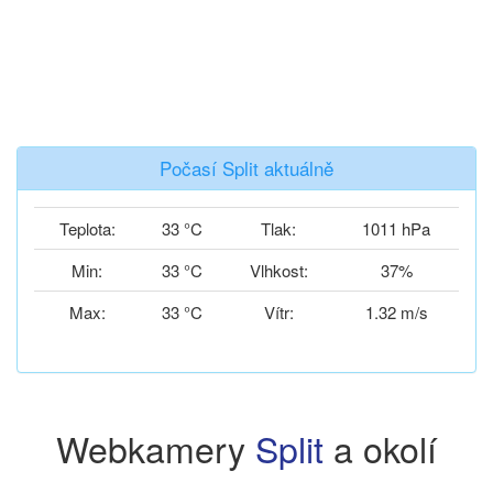
Počasí Split aktuálně
Teplota:
33 °C
Tlak:
1011 hPa
Min:
33 °C
Vlhkost:
37%
Max:
33 °C
Vítr:
1.32 m/s
Webkamery
Split
a okolí