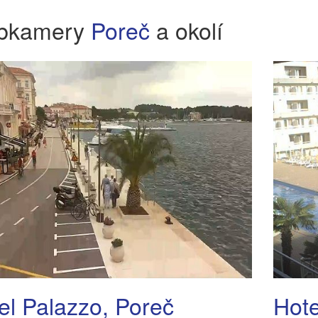
bkamery
Poreč
a okolí
el Palazzo, Poreč
Hote