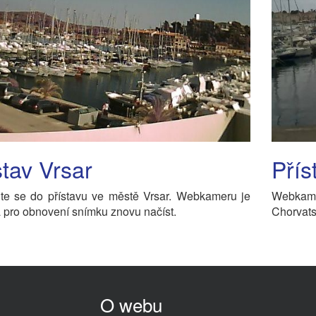
stav Vrsar
Přís
jte se do přístavu ve městě Vrsar. Webkameru je
Webkamer
 pro obnovení snímku znovu načíst.
Chorvats
O webu