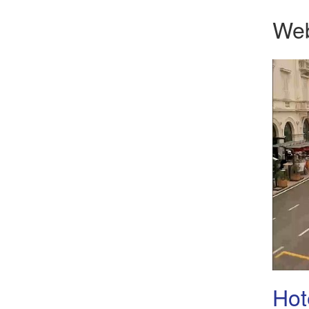
We
Hot