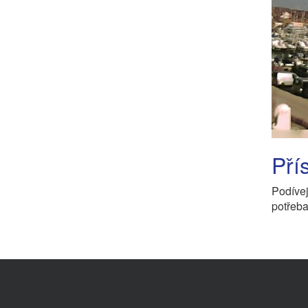
Pří
Podíve
potřeba