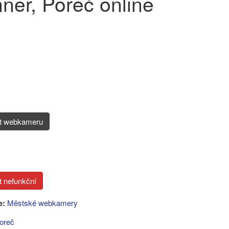
ner, Poreč online
it webkameru
e:
Městské webkamery
oreč