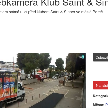
bkamera Klub Saint & Sin
ra snímá ulici před klubem Saint & Sinner ve městě Poreč.
Zobraz
Kategori
Město:
P