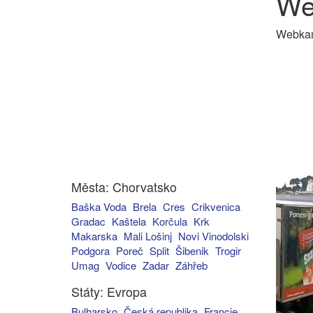
We
Webkame
Města: Chorvatsko
Baška Voda
Brela
Cres
Crikvenica
Gradac
Kaštela
Korčula
Krk
Makarska
Mali Lošinj
Novi Vinodolski
Podgora
Poreč
Split
Šibenik
Trogir
Umag
Vodice
Zadar
Záhřeb
Státy: Evropa
Bulharsko
Česká republika
Francie