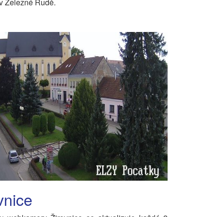
v Železné Rudě.
vnice