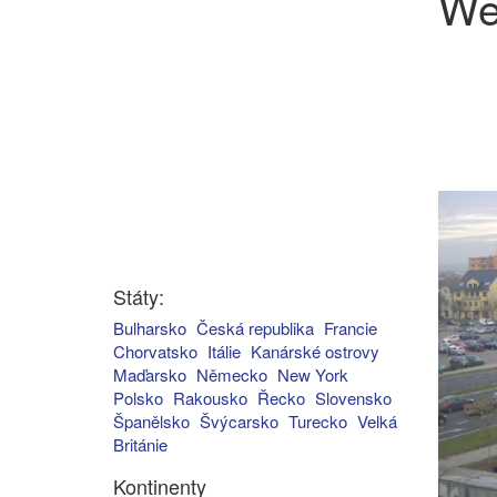
We
Státy:
Bulharsko
Česká republika
Francie
Chorvatsko
Itálie
Kanárské ostrovy
Maďarsko
Německo
New York
Polsko
Rakousko
Řecko
Slovensko
Španělsko
Švýcarsko
Turecko
Velká
Británie
Kontinenty