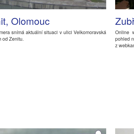
it, Olomouc
Zubř
ra snímá aktuální situaci v ulici Velkomoravská
Online 
 od Zenitu.
pohled n
z webkam