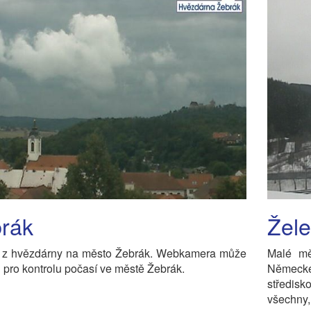
rák
Žel
 z hvězdárny na město Žebrák. Webkamera může
Malé mě
 i pro kontrolu počasí ve městě Žebrák.
Německe
středisk
všechny