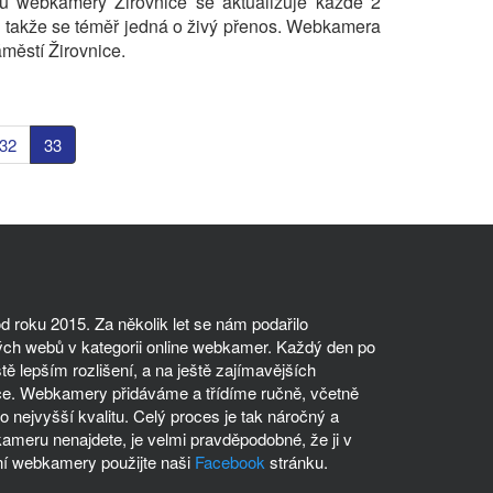
u webkamery Žirovnice se aktualizuje každé 2
 takže se téměř jedná o živý přenos. Webkamera
městí Žirovnice.
32
33
 roku 2015. Za několik let se nám podařilo
ch webů v kategorii online webkamer. Každý den po
tě lepším rozlišení, a na ještě zajímavějších
ce. Webkamery přidáváme a třídíme ručně, včetně
 nejvyšší kvalitu. Celý proces je tak náročný a
meru nenajdete, je velmi pravděpodobné, že ji v
í webkamery použijte naši
Facebook
stránku.