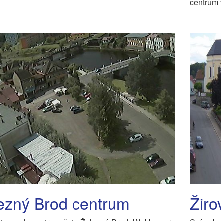
centrum 
ezný Brod centrum
Žiro