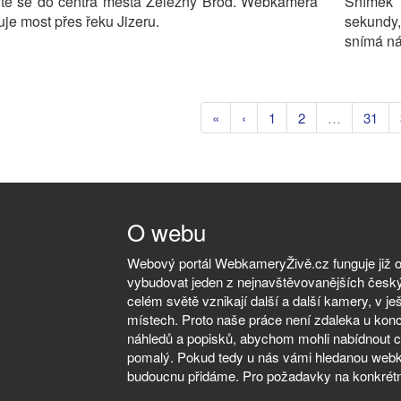
jte se do centra města Železný Brod. Webkamera
Snímek 
je most přes řeku Jizeru.
sekundy,
snímá ná
«
‹
1
2
…
31
O webu
Webový portál WebkameryŽivě.cz funguje již od
vybudovat jeden z nejnavštěvovanějších český
celém světě vznikají další a další kamery, v ješ
místech. Proto naše práce není zdaleka u kon
náhledů a popisků, abychom mohli nabídnout co
pomalý. Pokud tedy u nás vámi hledanou webka
budoucnu přidáme. Pro požadavky na konkrétn