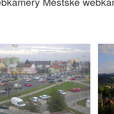
bkamery Městské webka