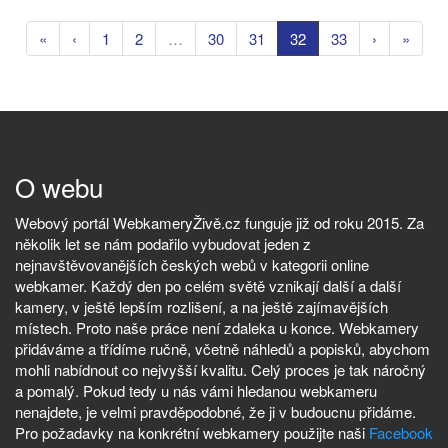
«
‹
1
2
…
30
31
32
33
›
»
O webu
Webový portál WebkameryŽivě.cz funguje již od roku 2015. Za
několik let se nám podařilo vybudovat jeden z
nejnavštěvovanějších českých webů v kategorii online
webkamer. Každý den po celém světě vznikají další a další
kamery, v ještě lepším rozlišení, a na ještě zajímavějších
místech. Proto naše práce není zdaleka u konce. Webkamery
přidáváme a třídíme ručně, včetně náhledů a popisků, abychom
mohli nabídnout co nejvyšší kvalitu. Celý proces je tak náročný
a pomalý. Pokud tedy u nás vámi hledanou webkameru
nenajdete, je velmi pravděpodobné, že ji v budoucnu přidáme.
Pro požadavky na konkrétní webkamery použijte naši
Facebook