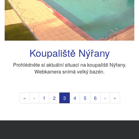
Koupaliště Nýřany
Prohlédněte si aktuální situaci na koupališti Nýřany.
Webkamera snímá velký bazén.
«
‹
1
2
3
4
5
6
›
»