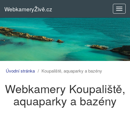
WebkameryŽivě.cz
Rozba
menu
Úvodní stránka
Koupaliště, aquaparky a bazény
Webkamery Koupaliště,
aquaparky a bazény