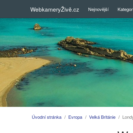
WebkameryŽivě.cz
Nejnovější
Kategor
Úvodní stránka
Evropa
Velká Británie
Lond