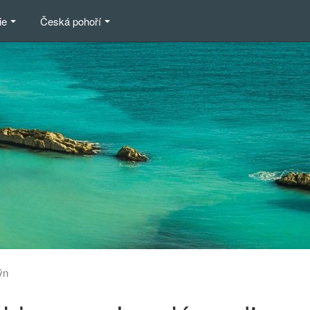
ie
Česká pohoří
ýn