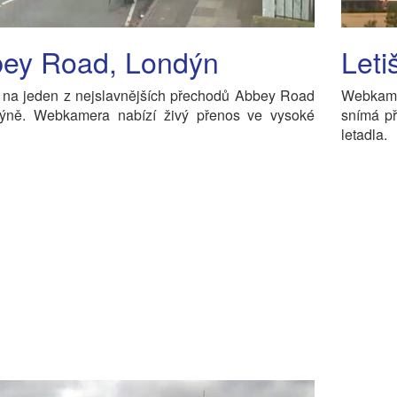
ey Road, Londýn
Leti
 na jeden z nejslavnějších přechodů Abbey Road
Webkame
ýně. Webkamera nabízí živý přenos ve vysoké
snímá př
letadla.