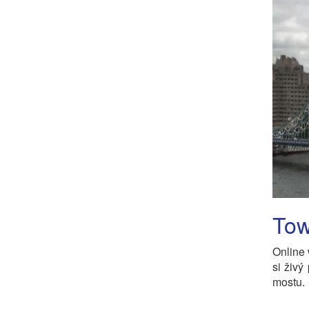
Tow
Online
si živý
mostu.