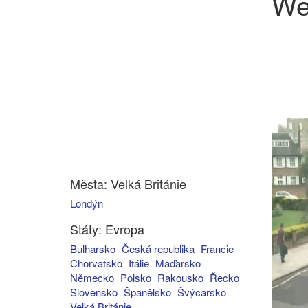
We
Města: Velká Británie
Londýn
Státy: Evropa
Bulharsko
Česká republika
Francie
Chorvatsko
Itálie
Maďarsko
Německo
Polsko
Rakousko
Řecko
Slovensko
Španělsko
Švýcarsko
Velká Británie