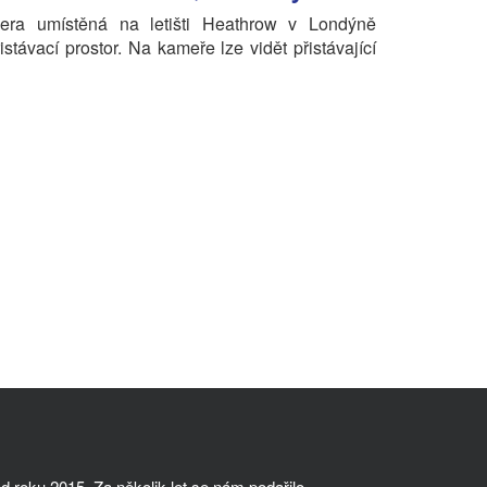
ra umístěná na letišti Heathrow v Londýně
istávací prostor. Na kameře lze vidět přistávající
 roku 2015. Za několik let se nám podařilo