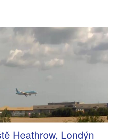
ště Heathrow, Londýn