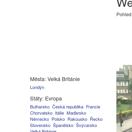
We
Pohled 
Města: Velká Británie
Londýn
Státy: Evropa
Bulharsko
Česká republika
Francie
Chorvatsko
Itálie
Maďarsko
Německo
Polsko
Rakousko
Řecko
Slovensko
Španělsko
Švýcarsko
Velká Británie