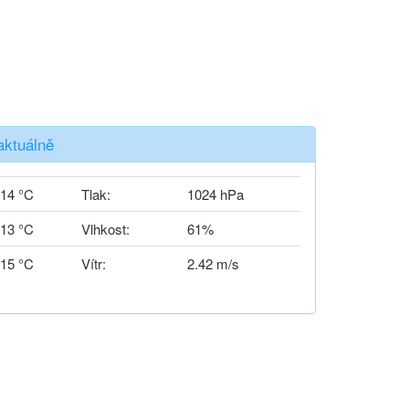
aktuálně
14 °C
Tlak:
1024 hPa
13 °C
Vlhkost:
61%
15 °C
Vítr:
2.42 m/s