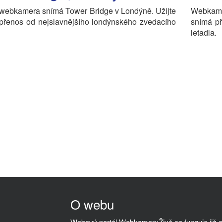
 webkamera snímá Tower Bridge v Londýně. Užijte
Webkame
 přenos od nejslavnějšího londýnského zvedacího
snímá př
letadla.
O webu
Webový portál WebkameryŽivě.cz funguje již od