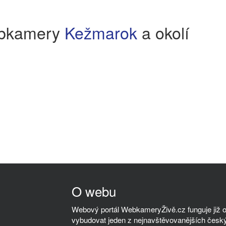
bkamery
Kežmarok
a okolí
O webu
Webový portál WebkameryŽivě.cz funguje již od
vybudovat jeden z nejnavštěvovanějších český