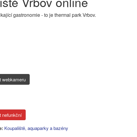
ště Vrbov online
jící gastronomie - to je thermal park Vrbov.
it webkameru
e:
Koupaliště, aquaparky a bazény