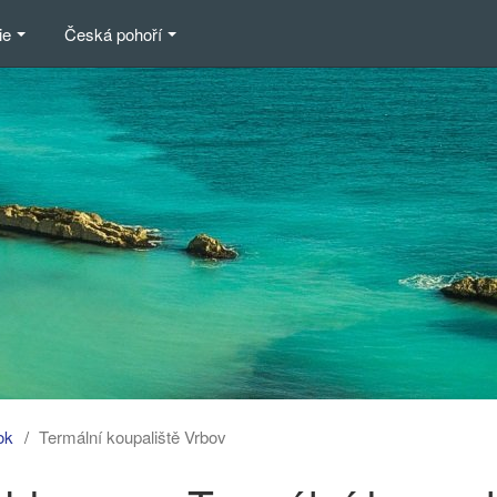
ie
Česká pohoří
ok
Termální koupaliště Vrbov