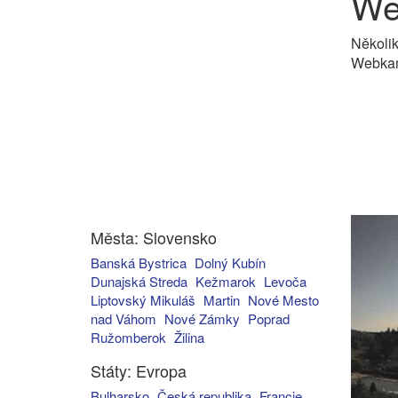
We
Několik
Webkame
Města: Slovensko
Banská Bystrica
Dolný Kubín
Dunajská Streda
Kežmarok
Levoča
Liptovský Mikuláš
Martin
Nové Mesto
nad Váhom
Nové Zámky
Poprad
Ružomberok
Žilina
Státy: Evropa
Bulharsko
Česká republika
Francie