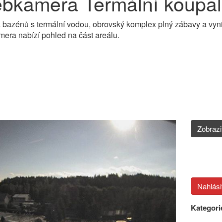
bkamera Termální koupali
 bazénů s termální vodou, obrovský komplex plný zábavy a vynika
ra nabízí pohled na část areálu.
Zobraz
Kategori