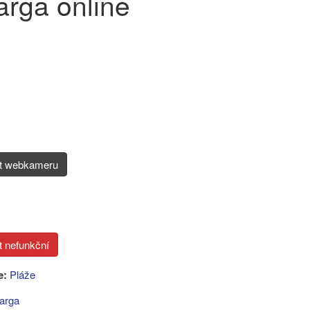
arga online
it webkameru
e:
Pláže
arga