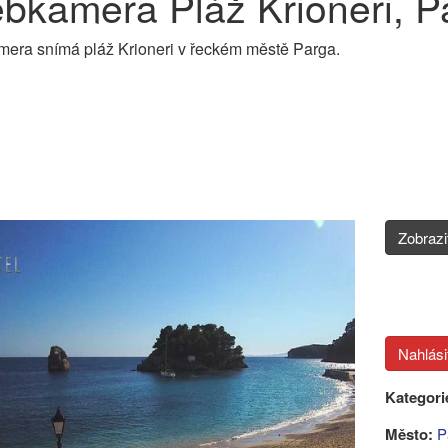
bkamera Pláž Krioneri, P
era snímá pláž Krioneri v řeckém městě Parga.
Zobraz
Kategori
Město:
P