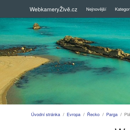
WebkameryŽivě.cz
Nejnovější
Kategor
Úvodní stránka
Evropa
Řecko
Parga
Plá