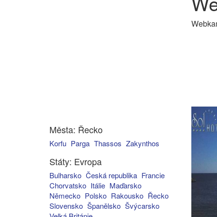
We
Webkam
Města: Řecko
Korfu
Parga
Thassos
Zakynthos
Státy: Evropa
Bulharsko
Česká republika
Francie
Chorvatsko
Itálie
Maďarsko
Německo
Polsko
Rakousko
Řecko
Slovensko
Španělsko
Švýcarsko
Velká Británie