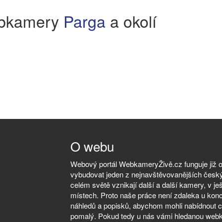
bkamery
Parga
a okolí
O webu
Webový portál WebkameryŽivě.cz funguje již od
vybudovat jeden z nejnavštěvovanějších český
celém světě vznikají další a další kamery, v ješ
místech. Proto naše práce není zdaleka u kon
náhledů a popisků, abychom mohli nabídnout co
pomalý. Pokud tedy u nás vámi hledanou webka