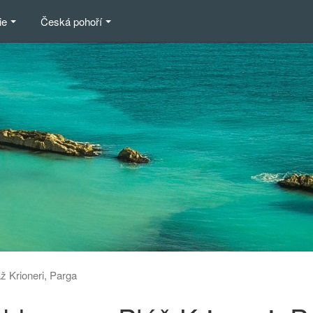
ie
Česká pohoří
ž Krioneri, Parga