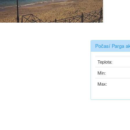
Počasí Parga a
Teplota:
Min:
Max: