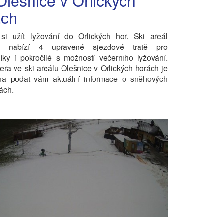
Olešnice v Orlických
ách
 si užít lyžování do Orlických hor. Ski areál
ce nabízí 4 upravené sjezdové tratě pro
íky i pokročilé s možností večerního lyžování.
a ve ski areálu Olešnice v Orlických horách je
ena podat vám aktuální informace o sněhových
ách.