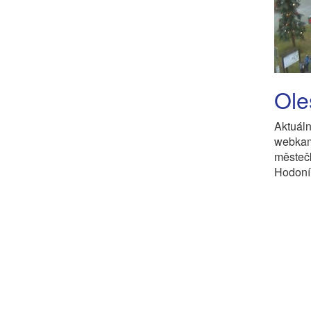
Ole
Aktuál
webkam
městeč
Hodoní