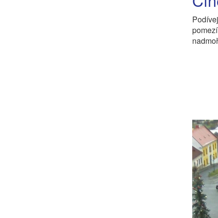
Cín
Podíve
pomezí
nadmoř