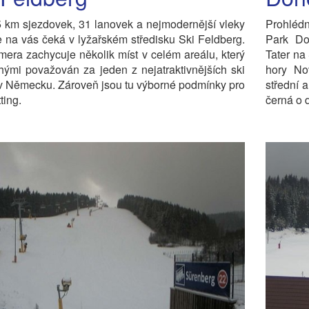
 km sjezdovek, 31 lanovek a nejmodernější vleky
Prohléd
e na vás čeká v lyžařském středisku Ski Feldberg.
Park Do
ra zachycuje několik míst v celém areálu, který
Tater na
ými považován za jeden z nejatraktivnějších ski
hory No
v Německu. Zároveň jsou tu výborné podmínky pro
střední 
ting.
černá o 