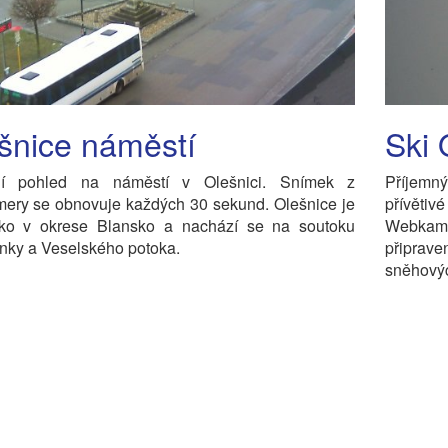
šnice náměstí
Ski 
ní pohled na náměstí v Olešnici. Snímek z
Příjemn
ery se obnovuje každých 30 sekund. Olešnice je
přívětiv
ko v okrese Blansko a nachází se na soutoku
Webkam
nky a Veselského potoka.
připrav
sněhový