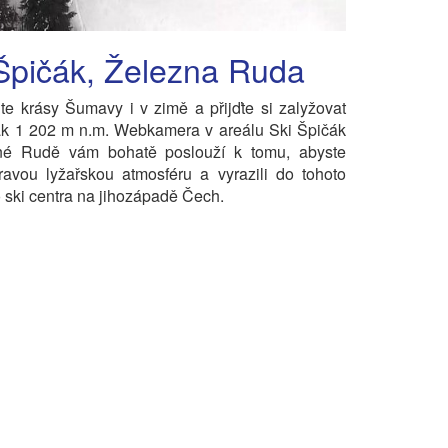
Špičák, Železna Ruda
te krásy Šumavy i v zimě a přijďte si zalyžovat
ák 1 202 m n.m. Webkamera v areálu Ski Špičák
né Rudě vám bohatě poslouží k tomu, abyste
ravou lyžařskou atmosféru a vyrazili do tohoto
 ski centra na jihozápadě Čech.