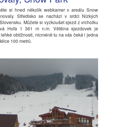
něte si hned několik webkamer v areálu Snow
novaly. Středisko se nachází v srdci Nízkých
 Slovensku. Můžete si vyzkoušet sjezd z vrcholku
vá Hoľa 1 361 m n.m. Většina sjezdovek je
a lehké obtížnosti, nicméně tu na vás čeká i jedna
délce 100 metrů.