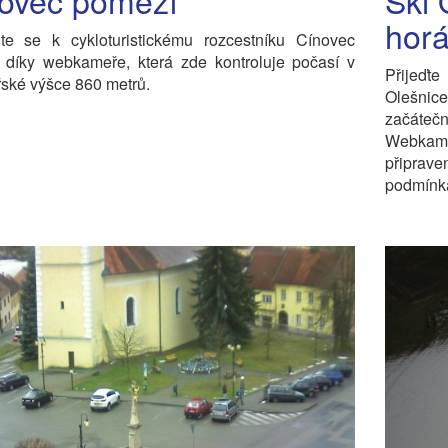
ovec pomezí
Ski 
hor
jte se k cykloturistickému rozcestníku Cínovec
 díky webkameře, která zde kontroluje počasí v
Přijeďte
ské výšce 860 metrů.
Olešni
začátečn
Webkamer
připrav
podmínk