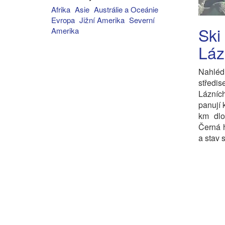
Afrika
Asie
Austrálie a Oceánie
Evropa
Jižní Amerika
Severní
Ski
Amerika
Láz
Nahléd
středis
Lázníc
panují 
km dlo
Černá 
a stav 