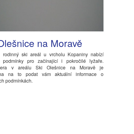
Olešnice na Moravě
ý rodinný ski areál u vrcholu Kopaniny nabízí
é podmínky pro začínající i pokročilé lyžaře.
era v areálu Ski Olešnice na Moravě je
ena na to podat vám aktuální informace o
ch podmínkách.