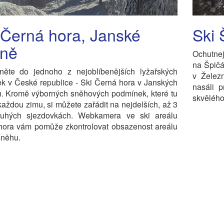
 Černá hora, Janské
Ski 
ně
Ochutnej
na Špič
něte do jednoho z nejoblíbenějších lyžařských
v Želez
ek v České republice - Ski Černá hora v Janských
nasáli p
h. Kromě výborných sněhových podmínek, které tu
skvělého
každou zimu, si můžete zařádit na nejdelších, až 3
uhých sjezdovkách. Webkamera ve ski areálu
hora vám pomůže zkontrolovat obsazenost areálu
sněhu.