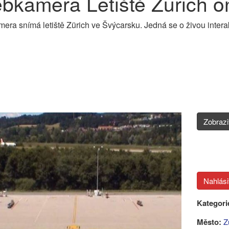
bkamera Letiště Zürich o
ra snímá letiště Zürich ve Švýcarsku. Jedná se o živou interak
Zobraz
Kategori
Město:
Z