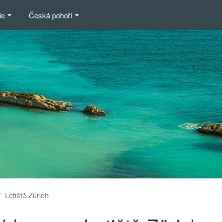
ie
Česká pohoří
Letiště Zürich