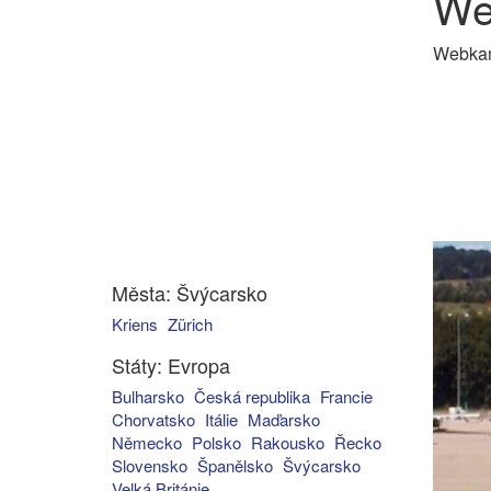
We
Webkame
Města: Švýcarsko
Kriens
Zürich
Státy: Evropa
Bulharsko
Česká republika
Francie
Chorvatsko
Itálie
Maďarsko
Německo
Polsko
Rakousko
Řecko
Slovensko
Španělsko
Švýcarsko
Velká Británie