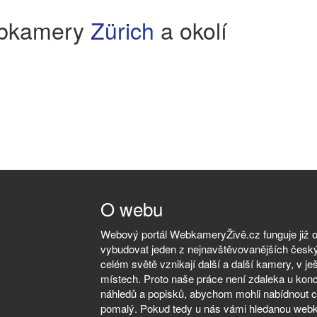
bkamery
Zürich
a okolí
O webu
Webový portál WebkameryŽivě.cz funguje již od
vybudovat jeden z nejnavštěvovanějších český
celém světě vznikají další a další kamery, v ješ
místech. Proto naše práce není zdaleka u kon
náhledů a popisků, abychom mohli nabídnout co
pomalý. Pokud tedy u nás vámi hledanou webka