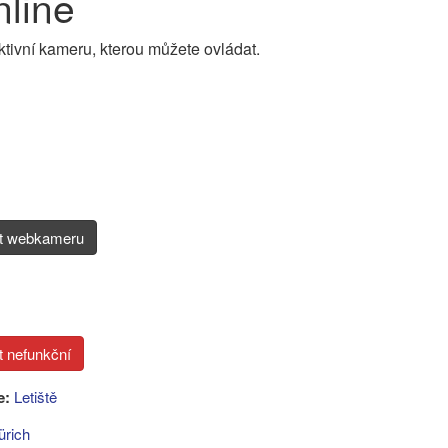
nline
tivní kameru, kterou můžete ovládat.
it webkameru
e:
Letiště
ürich