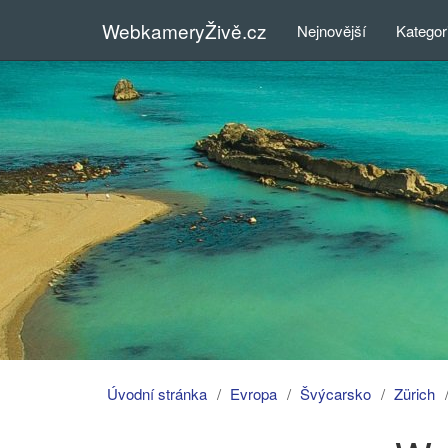
WebkameryŽivě.cz
Nejnovější
Kategor
Úvodní stránka
Evropa
Švýcarsko
Zürich