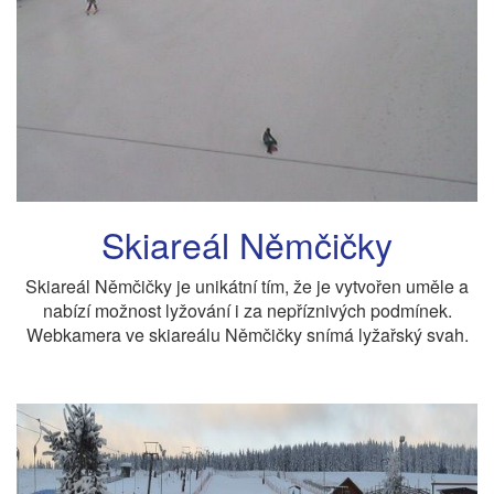
Skiareál Němčičky
Skiareál Němčičky je unikátní tím, že je vytvořen uměle a
nabízí možnost lyžování i za nepříznivých podmínek.
Webkamera ve skiareálu Němčičky snímá lyžařský svah.