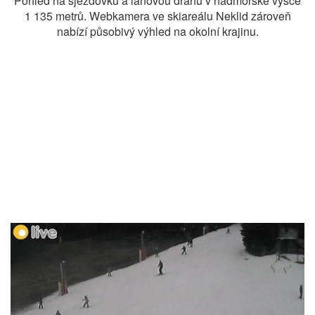
Pohled na sjezdovku a lanovou dráhu v nadmořské výšce
1 135 metrů. Webkamera ve skiareálu Neklid zároveň
nabízí působivý výhled na okolní krajinu.