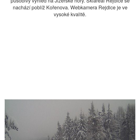
působivý výhled na Jizerské hory. Skiareál Rejdice se
nachází poblíž Kořenova. Webkamera Rejdice je ve
vysoké kvalitě.