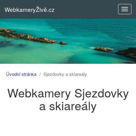
WebkameryŽivě.cz
Rozba
menu
Úvodní stránka
Sjezdovky a skiareály
Webkamery Sjezdovky
a skiareály