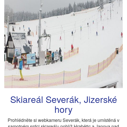
Skiareál Severák, Jizerské
hory
Prohlédněte si webkameru Severák, která je umístěná v
samotném srdci skiareálu poblíž Hrabětic a Janova nad