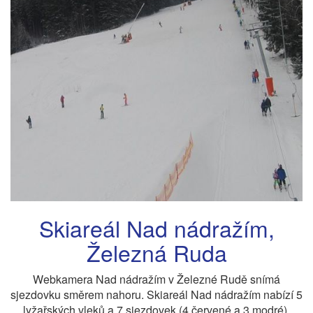
Skiareál Nad nádražím,
Železná Ruda
Webkamera Nad nádražím v Železné Rudě snímá
sjezdovku směrem nahoru. Skiareál Nad nádražím nabízí 5
lyžařských vleků a 7 sjezdovek (4 červené a 3 modré).