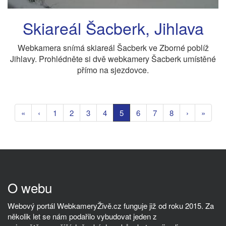
Skiareál Šacberk, Jihlava
Webkamera snímá skiareál Šacberk ve Zborné poblíž
Jihlavy. Prohlédněte si dvě webkamery Šacberk umístěné
přímo na sjezdovce.
«
‹
1
2
3
4
5
6
7
8
›
»
O webu
Webový portál WebkameryŽivě.cz funguje již od roku 2015. Za
několik let se nám podařilo vybudovat jeden z